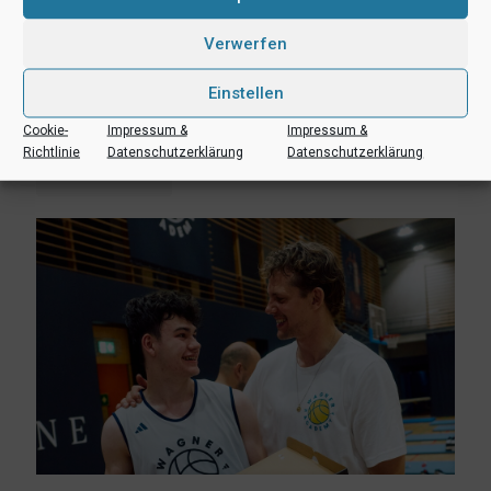
Verwerfen
8. August 2026
Einstellen
Erlebnis Wagner-Academy! Lernen von den NBA-Stars Franz
und Moritz Wagner
Cookie-
Impressum &
Impressum &
Richtlinie
Datenschutzerklärung
Datenschutzerklärung
Mehr lesen