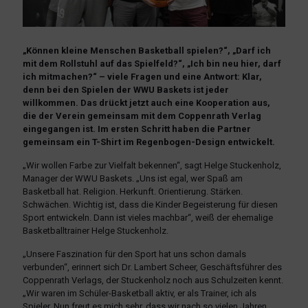
„Können kleine Menschen Basketball spielen?“, „Darf ich
mit dem Rollstuhl auf das Spielfeld?“, „Ich bin neu hier, darf
ich mitmachen?“ – viele Fragen und eine Antwort: Klar,
denn bei den Spielen der WWU Baskets ist jeder
willkommen. Das drückt jetzt auch eine Kooperation aus,
die der Verein gemeinsam mit dem Coppenrath Verlag
eingegangen ist. Im ersten Schritt haben die Partner
gemeinsam ein T-Shirt im Regenbogen-Design entwickelt.
„Wir wollen Farbe zur Vielfalt bekennen“, sagt Helge Stuckenholz,
Manager der WWU Baskets. „Uns ist egal, wer Spaß am
Basketball hat. Religion. Herkunft. Orientierung. Stärken.
Schwächen. Wichtig ist, dass die Kinder Begeisterung für diesen
Sport entwickeln. Dann ist vieles machbar“, weiß der ehemalige
Basketballtrainer Helge Stuckenholz.
„Unsere Faszination für den Sport hat uns schon damals
verbunden“, erinnert sich Dr. Lambert Scheer, Geschäftsführer des
Coppenrath Verlags, der Stuckenholz noch aus Schulzeiten kennt.
„Wir waren im Schüler-Basketball aktiv, er als Trainer, ich als
Spieler. Nun freut es mich sehr, dass wir nach so vielen Jahren