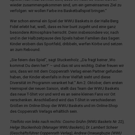
wieder zusammengekommen sind, um ein gemeinsames Ziel zu
verfolgen: wir wollen Farbe ins Basketballspiel bringen.“
Wer schon einmal ein Spiel der WWU Baskets in der Halle Berg
Fidel erlebt hat, weiß, dass es hier bunt zugeht und eine ganz
besondere Atmosphäre herrscht. Denn insbesondere vor, nach
und in der Halbzeitpause des Spiels haben Familien das Sagen:
Kinder erobern das Sportfeld, dribbeln, werfen Körbe und setzen
an zum Rebound.
„Sie feiern das Spiel“, sagt Stuckenholz. „Da fragt keiner ‚Wo
kommst Du denn her?‘ – und das ist uns wichtig. Daher freuen wir
uns, dass wir mit dem Coppenrath Verlag einen Partner gefunden
haben, der Kinder ebenfalls in ihrer Vielfalt sieht und diese
Diversität im Programm verankert hat.“ Am 2. Oktober, dem ersten
Heimspiel der neuen Saison, stellt das Team der WWU Baskets
das neue T-Shirt vor und wird es an seine kleinen Fans vor Ort
verschenken. Anschließend wird das T-Shirt in verschiedenen
Größen im Online-Shop der WWU Baskets und im Online-Shop
des Coppenrath Verlags erhältlich sein.
Titelfoto von links nach rechts: Cosmo Grühn (WWU Baskets Nr. 22),
Helge Stuckenholz (Manager WWU Baskets), Dr. Lambert Scheer
(Geschäftsführer Coppenrath Verlag), Andrew Onwuegbuzie (WWU