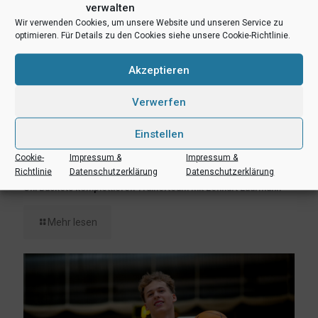
verwalten
Wir verwenden Cookies, um unsere Website und unseren Service zu
optimieren. Für Details zu den Cookies siehe unsere Cookie-Richtlinie.
Akzeptieren
Verwerfen
Einstellen
Cookie-
Impressum &
Impressum &
3. August 2026
Richtlinie
Datenschutzerklärung
Datenschutzerklärung
Uni Baskets komplettieren Trainerteam mit Lennart Laufmann
Mehr lesen