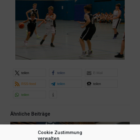
teilen
teilen
E-Mail
RSS-feed
teilen
teilen
teilen
Ähnliche Beiträge
Cookie Zustimmung
verwalten