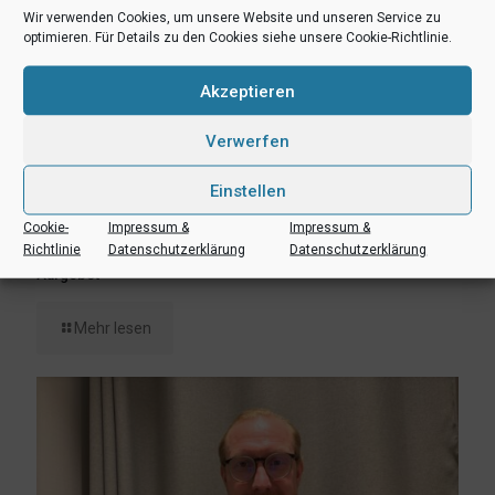
Wir verwenden Cookies, um unsere Website und unseren Service zu
optimieren. Für Details zu den Cookies siehe unsere Cookie-Richtlinie.
Akzeptieren
Verwerfen
Einstellen
Cookie-
Impressum &
Impressum &
6. August 2026
Richtlinie
Datenschutzerklärung
Datenschutzerklärung
Lukas Freitag, Heikki Humpert und Leonard Dertmann im
Aufgebot
Mehr lesen