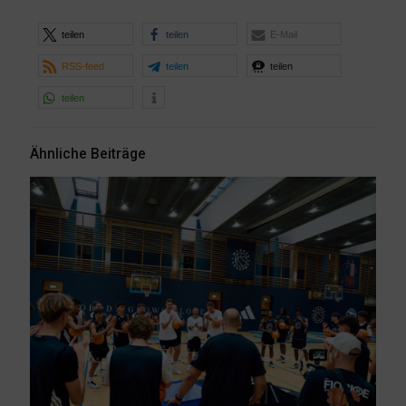
teilen
teilen
E-Mail
RSS-feed
teilen
teilen
teilen
Ähnliche Beiträge