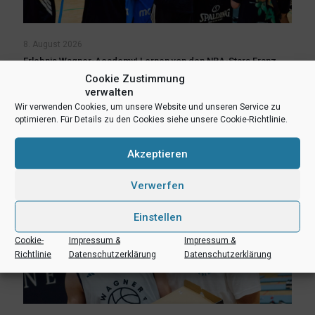
8. August 2026
Erlebnis Wagner-Academy! Lernen von den NBA-Stars Franz
und Moritz Wagner
Cookie Zustimmung
verwalten
Wir verwenden Cookies, um unsere Website und unseren Service zu
Mehr lesen
optimieren. Für Details zu den Cookies siehe unsere Cookie-Richtlinie.
Akzeptieren
Verwerfen
Einstellen
Cookie-
Impressum &
Impressum &
Richtlinie
Datenschutzerklärung
Datenschutzerklärung