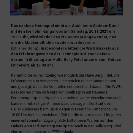
Das nächste Heimspiel steht an: Auch beim Spitzen-Duell
mit den Iserlohn Kangaroos am Samstag, 20.11.2021 um
19.30 Uhr, wird wieder das 2G-Konzept angewendet, das
um die Maskenpflicht erweitert wurde (
siehe
Extrameldung
). Insbesondere bitten die WWU Baskets aus
den Erfahrungswerten der Heimspiele dieser Saison
darum, frühzeitig zur Halle Berg Fidel anzureisen. Einlass
ist bereits ab 18.00 Uhr.
Kommt bitte so rechtzeitig wie möglich zur Halle Berg Fidel. Die
Erfahrungen aus den ersten Heimspielen dieser Saison haben
uns gezeigt, dass die Kontrollen entsprechend dauern. Die WWU
Baskets möchten sich kurz vor Spielbeginn aufstauende
Personengruppen möglichst vermeiden. Jeder einzelne von euch
kann mit frühzeitiger Anreise dazu beitragen. Der Start des
Hallen-Einlasses beim Spiel gegen die Iserlohn Kangaroos um
18.00 Uhr bietet ausreichend Zeit für die Kontrollen und für jeden
einen entspannten Zugang. Bitte haltet beim Warten auf den
Einlass Abstand und tragt wie später auch in der Halle Berg Fidel
eine medizinische oder FFP2–Maske.