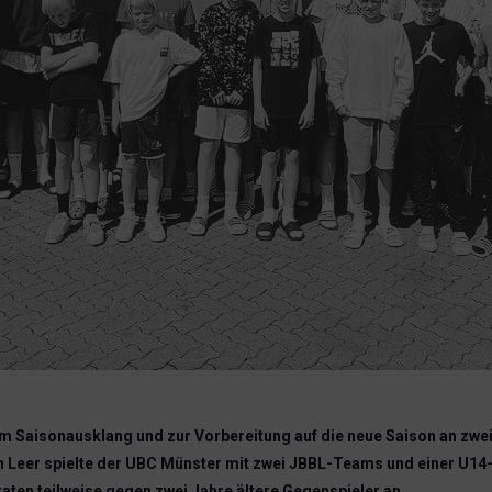
isonausklang und zur Vorbereitung auf die neue Saison an zwei in
In Leer spielte der UBC Münster mit zwei JBBL-Teams und einer U14
ten teilweise gegen zwei Jahre ältere Gegenspieler an.