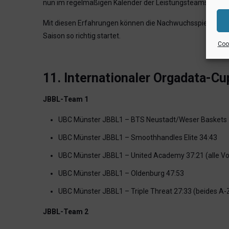
nun im regelmäßigen Kalender der Leistungsteams etablie
Mit diesen Erfahrungen können die Nachwuchsspieler ent
Saison so richtig startet.
Cook
11. Internationaler Orgadata-Cu
JBBL-Team 1
UBC Münster JBBL1 – BTS Neustadt/Weser Baskets 
UBC Münster JBBL1 – Smoothhandles Elite 34:43
UBC Münster JBBL1 – United Academy 37:21 (alle V
UBC Münster JBBL1 – Oldenburg 47:53
UBC Münster JBBL1 – Triple Threat 27:33 (beides A
JBBL-Team 2