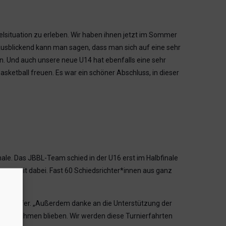
elsituation zu erleben. Wir haben ihnen jetzt im Sommer
 Ausblickend kann man sagen, dass man sich auf eine sehr
n. Und auch unsere neue U14 hat ebenfalls eine sehr
sketball freuen. Es war ein schöner Abschluss, in dieser
ale. Das JBBL-Team schied in der U16 erst im Halbfinale
ams mit dabei. Fast 60 Schiedsrichter*innen aus ganz
n Schaffer. „Außerdem danke an die Unterstützung der
en im Rahmen blieben. Wir werden diese Turnierfahrten