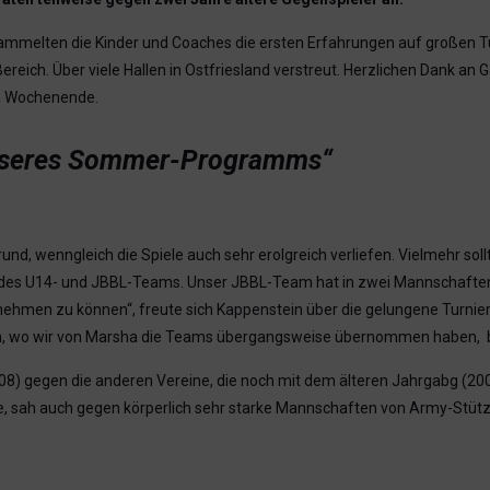
elten die Kinder und Coaches die ersten Erfahrungen auf großen Turni
ch. Über viele Hallen in Ostfriesland verstreut. Herzlichen Dank an Ga
en Wochenende.
 unseres Sommer-Programms“
d, wenngleich die Spiele auch sehr erolgreich verliefen. Vielmehr soll
es U14- und JBBL-Teams. Unser JBBL-Team hat in zwei Mannschaften zu
tnehmen zu können“, freute sich Kappenstein über die gelungene Turnier
en, wo wir von Marsha die Teams übergangsweise übernommen haben, b
8) gegen die anderen Vereine, die noch mit dem älteren Jahrgabg (2006
e, sah auch gegen körperlich sehr starke Mannschaften von Army-Stütz