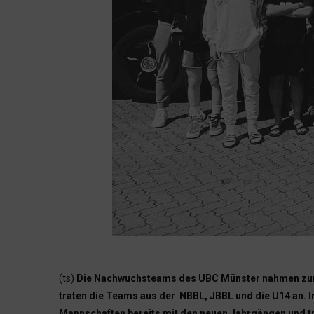
(ts)
Die Nachwuchsteams des UBC Münster nahmen zum Sa
traten die Teams aus der NBBL, JBBL und die U14 an. 
Mannschaften bereits mit den neuen Jahrgängen und tra