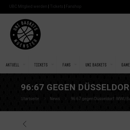
UBC Mitglied werden
|
Tickets
|
Fanshop
Aktuell
Tickets
Fans
Uni Baskets
Game
96:67 GEGEN DÜSSELDOR
Startseite
News
96:67 gegen Düsseldorf: WWU Ba