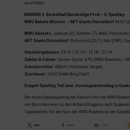
zu erfüllen.
BARMER 2. Basketball Bundesliga ProA – 6. Spieltag
WWU Bakets Münster – ART Giants Düsseldorf
96:67 (2
WWU Baskets:
Jackson (2), Günther (7), Weß, Pétursson (1
ART Giants Düsseldorf:
Richmond (20/1), Silic (DNP), Copli
Viertelergebnisse:
23:16 / 31:19 / 15:18 / 27:14
Zahlen & Fakten:
Zweier-Quote: 67% (WWU Baskets) / 48% (
Schiedsrichter:
Gilbert, Holzmann, Herges
Zuschauer:
2.650 (Halle Berg Fidel)
Doppel-Spieltag Teil zwei: Sonntagnachmittag in Qua
Der erste Doppelspieltag der Saison führt die WWU Baske
von Börn Harmsen zu den Artland Dragons nach Quakenbrück
Tageskarten, für die Fans der WWU Baskets ist der Gästebl
teilen
teilen
E-Mail