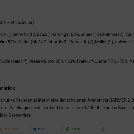
3:16/54:35/69:53)
0/1), Seiferth (12, 6 Ass.), Harding (16/2), Jones (12), Pahnke (2), Toura
n (8/2), Dizdar (DNP), Gebhardt (2), Rollins Jr. (2), Möller (9), Hollowell 
Düsseldorf); Dreier-Quote: 35% / 23%; Freiwurf-Quote: 73% / 73%; Assis
kenbrück
ts nur 46 Stunden später in eine der schönsten Arenen der BARMER 2. 
. Spielbeginn in der Artland Arena ist um 17.00 Uhr. Für das Spiel gib
ock S reserviert.
RSS-feed
teilen
teilen