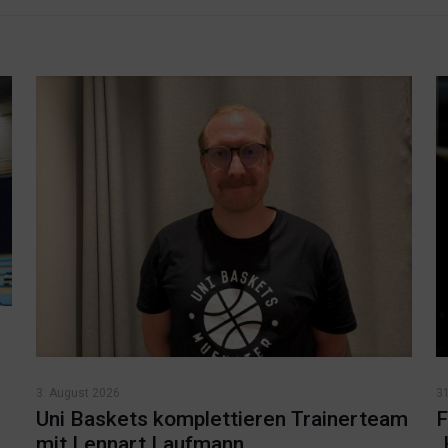
3. August 2026
31
Uni Baskets komplettieren Trainerteam
F
mit Lennart Laufmann
„