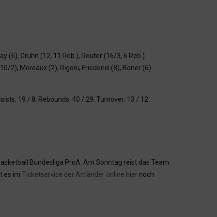
y (6), Grühn (12, 11 Reb.), Reuter (16/3, 6 Reb.)
(10/2), Moreaux (2), Rigoni, Friederici (8), Boner (6)
ts: 19 / 8; Rebounds: 40 / 29; Turnover: 13 / 12
Basketball Bundesliga ProA. Am Sonntag reist das Team
t es im
Ticketservice der Artländer online hier
noch