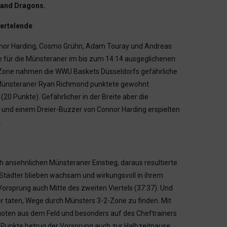
land Dragons.
iertelende
onnor Harding, Cosmo Grühn, Adam Touray und Andreas
te für die Münsteraner im bis zum 14:14 ausgeglichenen
2-Zone nahmen die WWU Baskets Düsseldorfs gefährliche
x-Münsteraner Ryan Richmond punktete gewohnt
20 Punkte). Gefährlicher in der Breite aber die
 und einem Dreier-Buzzer von Connor Harding erspielten
.
h ansehnlichen Münsteraner Einstieg, daraus resultierte
ni-Städter blieben wachsam und wirkungsvoll in ihrem
orsprung auch Mitte des zweiten Viertels (37:37). Und
er taten, Wege durch Münsters 3-2-Zone zu finden. Mit
 Quoten aus dem Feld und besonders auf des Cheftrainers
9 Punkte betrug der Vorsprung auch zur Halbzeitpause