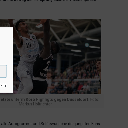
rung
etzte unterm Korb Highligts gegen Düsseldorf.
Foto:
Markus Holtrichter
dig alle Autogramm- und Selfiewünsche der jüngsten Fans