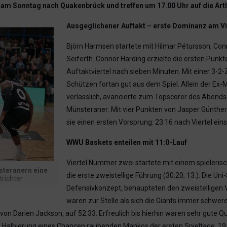
am Sonntag nach Quakenbrück und treffen um 17.00 Uhr auf die Art
Ausgeglichener Auftakt – erste Dominanz am V
Björn Harmsen startete mit Hilmar Pétursson, C
Seiferth. Connor Harding erzielte die ersten Punk
Auftaktviertel nach sieben Minuten. Mit einer 3-
Schützen fortan gut aus dem Spiel. Allein der E
verlässlich, avancierte zum Topscorer des Abends (
Münsteraner: Mit vier Punkten von Jasper Günther
sie einen ersten Vorsprung: 23:16 nach Viertel eins
WWU Baskets enteilen mit 11:0-Lauf
Viertel Nummer zwei startete mit einem spielerisc
steranern eine
die erste zweistellige Führung (30:20, 13.). Die U
trichter
Defensivkonzept, behaupteten den zweistelligen V
waren zur Stelle als sich die Giants immer schwer
 von Darien Jackson, auf 52:33. Erfreulich bis hierhin waren sehr gute
 – Halbierung eines Chancen raubenden Mankos der ersten Spieltage. 1