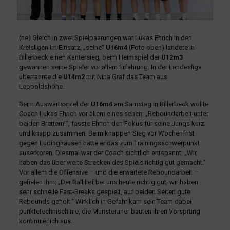
(ne) Gleich in zwei Spielpaarungen war Lukas Ehrich in den
Kreisligen im Einsatz, „seine“
U16m4
(Foto oben) landete in
Billerbeck einen Kantersieg, beim Heimspiel der
U12m3
gewannen seine Spieler vor allem Erfahrung. In der Landesliga
überrannte die
U14m2
mit Nina Graf das Team aus
Leopoldshöhe.
Beim Auswärtsspiel der
U16m4
am Samstag in Billerbeck wollte
Coach Lukas Ehrich vor allem eines sehen: „Reboundarbeit unter
beiden Brettern!“, fasste Ehrich den Fokus für seine Jungs kurz
und knapp zusammen. Beim knappen Sieg vor Wochenfrist
gegen Lüdinghausen hatte er das zum Trainingsschwerpunkt
auserkoren. Diesmal war der Coach sichtlich entspannt: „Wir
haben das über weite Strecken des Spiels richtig gut gemacht.“
Vor allem die Offensive – und die erwartete Reboundarbeit –
gefielen ihm: „Der Ball lief bei uns heute richtig gut, wir haben
sehr schnelle Fast-Breaks gespielt, auf beiden Seiten gute
Rebounds geholt.“ Wirklich in Gefahr kam sein Team dabei
punktetechnisch nie, die Münsteraner bauten ihren Vorsprung
kontinuierlich aus.