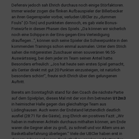
Defensiv jedoch sah Ehrich durchaus noch einige Störfaktoren.
Immer wieder zogen die flinken Aufbauspieler der Billerbecker
an ihren Gegenspieler vorbei, verluden UBCler zu „dummen
Fouls“ (O-Ton) und punkteten dennoch, es gab viele Bonus-
Freiwürfe in diesen Phasen des Spiels. „Da können wir sicherlich
noch eine Schippe in der Eins-gegen-Eins-Verteidigung
drauflegen…“, können sich seine Spieler die Schwerpunkte in den
kommenden Trainings schon einmal ausmalen. Unter dem Strich
sahen die mitgereisten Zuschauer einen souveränen 96:55-
Auswärtssieg, bei dem jeder im Team seinen Anteil hatte.
Besonders erfreulich: „Jos hat heute sein erstes Spiel gemacht,
als Center direkt mit gut 20 Punkten einzusteigen, ist natürlich
besonders schön!“, freute sich Ehrich über den gelungenen
Auftritt.
Bereits am Sonntagfrüh stand für den Coach die nächste Partie
auf dem Spielplan, dieses Mal mit der von ihm betreuten
U12m3
in heimischer Halle gegen das gleichaltrige Team aus
Lüdinghausen. Auch wenn der Endstand letztendlich deutlich
ausfiel (28:71 für die Gäste), zog Ehrich ein positives Fazit: „Wir
haben in mehreren Achteln durchaus mithalten können, am Ende
waren die Gegner aber zu groß, zu schnell und vor Allem uns an
Basketballerfahrung überlegen.“ Viele der UBCler haben erst in