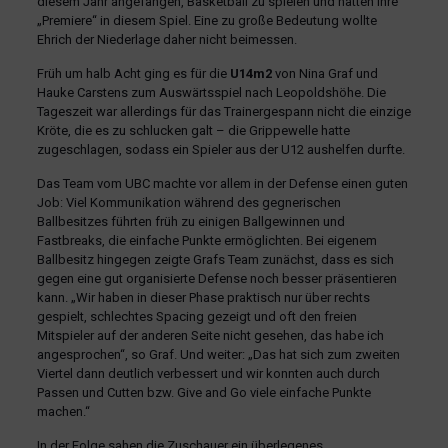
diesem Jahr angefangen, Basketball zu spielen und hatten ihre
„Premiere“ in diesem Spiel. Eine zu große Bedeutung wollte
Ehrich der Niederlage daher nicht beimessen.
Früh um halb Acht ging es für die
U14m2
von Nina Graf und
Hauke Carstens zum Auswärtsspiel nach Leopoldshöhe. Die
Tageszeit war allerdings für das Trainergespann nicht die einzige
Kröte, die es zu schlucken galt – die Grippewelle hatte
zugeschlagen, sodass ein Spieler aus der U12 aushelfen durfte.
Das Team vom UBC machte vor allem in der Defense einen guten
Job: Viel Kommunikation während des gegnerischen
Ballbesitzes führten früh zu einigen Ballgewinnen und
Fastbreaks, die einfache Punkte ermöglichten. Bei eigenem
Ballbesitz hingegen zeigte Grafs Team zunächst, dass es sich
gegen eine gut organisierte Defense noch besser präsentieren
kann. „Wir haben in dieser Phase praktisch nur über rechts
gespielt, schlechtes Spacing gezeigt und oft den freien
Mitspieler auf der anderen Seite nicht gesehen, das habe ich
angesprochen“, so Graf. Und weiter: „Das hat sich zum zweiten
Viertel dann deutlich verbessert und wir konnten auch durch
Passen und Cutten bzw. Give and Go viele einfache Punkte
machen.“
In der Folge sahen die Zuschauer ein überlegenes