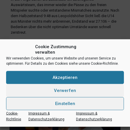
Auswärtsteam, das immer wieder die Pässe zu den freien
Mitspieler suchte oder entstandene Mismatches ausnutzte. Nach
dem Halbzeitstand 9:48 aus Leopoldshöher Sicht ließ die U14
aus Münster nichts mehr anbrennen, Endstand war 27:106 – die
Bedenken über die nicht optimalen Umstände waren schnell
zerstreut.
teilen
teilen
E-Mail
Cookie Zustimmung
verwalten
RSS-feed
teilen
teilen
Wir verwenden Cookies, um unsere Website und unseren Service zu
optimieren. Für Details zu den Cookies siehe unsere Cookie-Richtlinie.
teilen
Akzeptieren
Ähnliche Beiträge
Verwerfen
Einstellen
Cookie-
Impressum &
Impressum &
Richtlinie
Datenschutzerklärung
Datenschutzerklärung