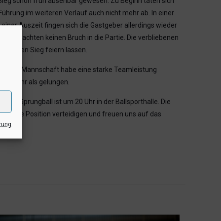
 Sieg schon früh absehbar gewesen. Zu Beginn taten sich
ührung im weiteren Verlauf auch nicht mehr ab. In einer
einer Auszeit fingen sich die Gastgeber allerdings wieder
lsby brachten keinen Bruch in die Partie. Die verbliebenen
eutlichen Sieg feiern lassen.
er. Seine Mannschaft habe eine starke Teamleistung
ner mehr als gelungen.
r. Sprungball ist um 20 Uhr in der Ballsporthalle. Die
en diese Position verteidigen und freuen uns auf das
rung