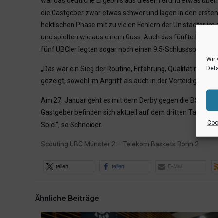
war das deutliche Ergebnis aus diesem Grund etwas überra
die Gastgeber zwar etwas schwer und lagen in den ersten 
hektischen Phase mit zu vielen Fehlern der Unistädter im 
und spielten wie aus einem Guss. Auch das fünfte Foul von
fünf UBCler legten sogar noch einen 9:5-Schlussspurt hin
Wir 
Deta
„Das war ein Sieg der Routine, Erfahrung, Qualität mit e
gezeigt, sowohl im Angriff als auch in der Verteidigung
Am 27. Januar geht es mit dem Derby gegen die BSV Münste
Gastgeber befinden sich aktuell auf dem dritten Tabellenp
Cook
Spiel“, so Schneider.
Scouting UBC Münster 2 – Telekom Baskets Bonn 2
teilen
teilen
E-Mail
Ähnliche Beiträge