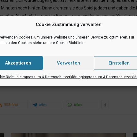
schen. „Ich wurde Lügen gestraft“, erklärte er nach dem Spiel, sei der
Minuten noch hinten. Dann drehten sie das Spiel jedoch und gaben die F
zweiten Abschnitt kamen die Bonner zwar wieder besser ins Spiel, nach 
 Andrej König in der 24. Minute sowie die Verletzung von Alexander Goo
Cookie Zustimmung verwalten
 und konnten sich nach einem guten Spiel von den Zuschauern für den d
verwenden Cookies, um unsere Website und unseren Service zu optimieren. Für
ils zu den Cookies siehe unsere Cookie-Richtlinie.
chter Revival-Stimmung“, resümierte ein zufriedener Christoph Schneid
 gut zusammengespielt. Damit war das Geburtstagsgeschenk für den Trai
Akzeptieren
Verwerfen
Einstellen
rland Baskets Wulfen für die Regionalliga-Herren des UBC Münster weite
latz und damit in einer komfortablen Situation vor dem Derby. „Wir woll
ie-Richtlinie
Impressum & Datenschutzerklärung
Impressum & Datenschutzerklä
RSS-feed
teilen
teilen