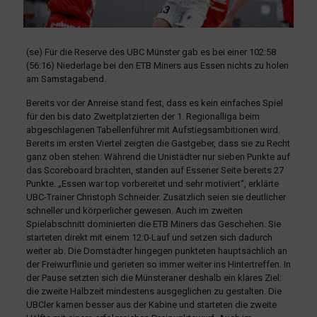
(se) Für die Reserve des UBC Münster gab es bei einer 102:58
(56:16) Niederlage bei den ETB Miners aus Essen nichts zu holen
am Samstagabend.
Bereits vor der Anreise stand fest, dass es kein einfaches Spiel
für den bis dato Zweitplatzierten der 1. Regionalliga beim
abgeschlagenen Tabellenführer mit Aufstiegsambitionen wird.
Bereits im ersten Viertel zeigten die Gastgeber, dass sie zu Recht
ganz oben stehen: Während die Unistädter nur sieben Punkte auf
das Scoreboard brachten, standen auf Essener Seite bereits 27
Punkte. „Essen war top vorbereitet und sehr motiviert“, erklärte
UBC-Trainer Christoph Schneider. Zusätzlich seien sie deutlicher
schneller und körperlicher gewesen. Auch im zweiten
Spielabschnitt dominierten die ETB Miners das Geschehen. Sie
starteten direkt mit einem 12:0-Lauf und setzen sich dadurch
weiter ab. Die Domstädter hingegen punkteten hauptsächlich an
der Freiwurflinie und gerieten so immer weiter ins Hintertreffen. In
der Pause setzten sich die Münsteraner deshalb ein klares Ziel:
die zweite Halbzeit mindestens ausgeglichen zu gestalten. Die
UBCler kamen besser aus der Kabine und starteten die zweite