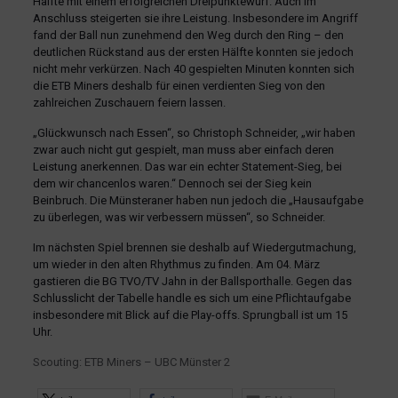
Hälfte mit einem erfolgreichen Dreipunktewurf. Auch im
Anschluss steigerten sie ihre Leistung. Insbesondere im Angriff
fand der Ball nun zunehmend den Weg durch den Ring – den
deutlichen Rückstand aus der ersten Hälfte konnten sie jedoch
nicht mehr verkürzen. Nach 40 gespielten Minuten konnten sich
die ETB Miners deshalb für einen verdienten Sieg von den
zahlreichen Zuschauern feiern lassen.
„Glückwunsch nach Essen“, so Christoph Schneider, „wir haben
zwar auch nicht gut gespielt, man muss aber einfach deren
Leistung anerkennen. Das war ein echter Statement-Sieg, bei
dem wir chancenlos waren.“ Dennoch sei der Sieg kein
Beinbruch. Die Münsteraner haben nun jedoch die „Hausaufgabe
zu überlegen, was wir verbessern müssen“, so Schneider.
Im nächsten Spiel brennen sie deshalb auf Wiedergutmachung,
um wieder in den alten Rhythmus zu finden. Am 04. März
gastieren die BG TVO/TV Jahn in der Ballsporthalle. Gegen das
Schlusslicht der Tabelle handle es sich um eine Pflichtaufgabe
insbesondere mit Blick auf die Play-offs. Sprungball ist um 15
Uhr.
Scouting: ETB Miners – UBC Münster 2