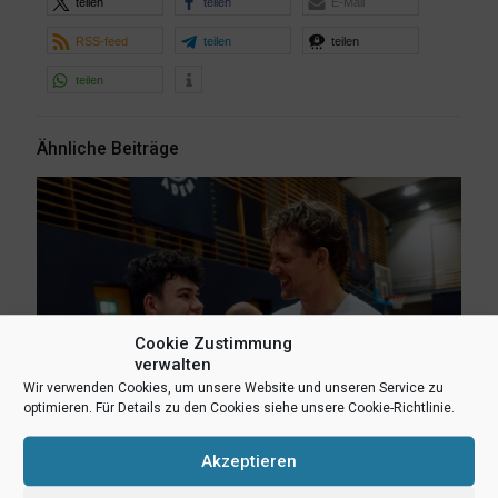
teilen
teilen
E-Mail
RSS-feed
teilen
teilen
teilen
Ähnliche Beiträge
Cookie Zustimmung
verwalten
Wir verwenden Cookies, um unsere Website und unseren Service zu
optimieren. Für Details zu den Cookies siehe unsere Cookie-Richtlinie.
Akzeptieren
6. August 2026
Lukas Freitag, Heikki Humpert und Leonard Dertmann im