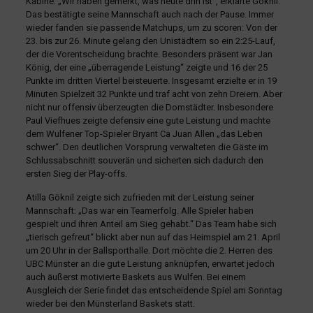
Kabine. „Wir haben gemerkt, was heute drin ist“, erklärte Göknil.
Das bestätigte seine Mannschaft auch nach der Pause. Immer
wieder fanden sie passende Matchups, um zu scoren: Von der
23. bis zur 26. Minute gelang den Unistädtern so ein 2:25-Lauf,
der die Vorentscheidung brachte. Besonders präsent war Jan
König, der eine „überragende Leistung“ zeigte und 16 der 25
Punkte im dritten Viertel beisteuerte. Insgesamt erzielte er in 19
Minuten Spielzeit 32 Punkte und traf acht von zehn Dreiern. Aber
nicht nur offensiv überzeugten die Domstädter. Insbesondere
Paul Viefhues zeigte defensiv eine gute Leistung und machte
dem Wulfener Top-Spieler Bryant Ca Juan Allen „das Leben
schwer“. Den deutlichen Vorsprung verwalteten die Gäste im
Schlussabschnitt souverän und sicherten sich dadurch den
ersten Sieg der Play-offs.
Atilla Göknil zeigte sich zufrieden mit der Leistung seiner
Mannschaft: „Das war ein Teamerfolg. Alle Spieler haben
gespielt und ihren Anteil am Sieg gehabt.“ Das Team habe sich
„tierisch gefreut“ blickt aber nun auf das Heimspiel am 21. April
um 20 Uhr in der Ballsporthalle. Dort möchte die 2. Herren des
UBC Münster an die gute Leistung anknüpfen, erwartet jedoch
auch äußerst motivierte Baskets aus Wulfen. Bei einem
Ausgleich der Serie findet das entscheidende Spiel am Sonntag
wieder bei den Münsterland Baskets statt.