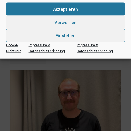
Akzeptieren
Verwerfen
6. August 2026
Einstellen
Lukas Freitag, Heikki Humpert und Leonard Dertmann im
Aufgebot
Cookie-
Impressum &
Impressum &
Richtlinie
Datenschutzerklärung
Datenschutzerklärung
Mehr lesen