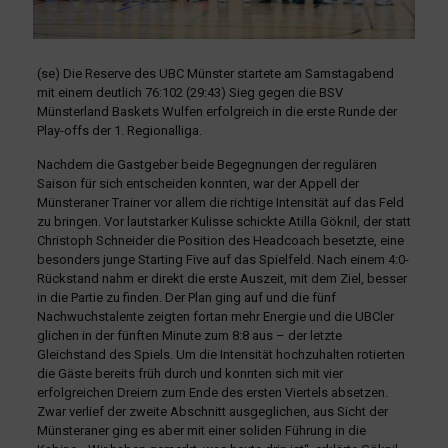
(se) Die Reserve des UBC Münster startete am Samstagabend
mit einem deutlich 76:102 (29:43) Sieg gegen die BSV
Münsterland Baskets Wulfen erfolgreich in die erste Runde der
Play-offs der 1. Regionalliga.
Nachdem die Gastgeber beide Begegnungen der regulären
Saison für sich entscheiden konnten, war der Appell der
Münsteraner Trainer vor allem die richtige Intensität auf das Feld
zu bringen. Vor lautstarker Kulisse schickte Atilla Göknil, der statt
Christoph Schneider die Position des Headcoach besetzte, eine
besonders junge Starting Five auf das Spielfeld. Nach einem 4:0-
Rückstand nahm er direkt die erste Auszeit, mit dem Ziel, besser
in die Partie zu finden. Der Plan ging auf und die fünf
Nachwuchstalente zeigten fortan mehr Energie und die UBCler
glichen in der fünften Minute zum 8:8 aus – der letzte
Gleichstand des Spiels. Um die Intensität hochzuhalten rotierten
die Gäste bereits früh durch und konnten sich mit vier
erfolgreichen Dreiern zum Ende des ersten Viertels absetzen.
Zwar verlief der zweite Abschnitt ausgeglichen, aus Sicht der
Münsteraner ging es aber mit einer soliden Führung in die