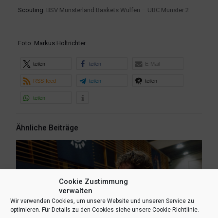
Scouting:
BSV Münsterland Baskets Wulfen – UBC Münster 2
Foto: Markus Holtrichter
teilen
teilen
E-Mail
RSS-feed
teilen
teilen
teilen
Ähnliche Beiträge
Cookie Zustimmung
verwalten
Wir verwenden Cookies, um unsere Website und unseren Service zu
optimieren. Für Details zu den Cookies siehe unsere Cookie-Richtlinie.