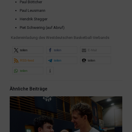
Paul Böttcher
Paul Leusmann
Hendrik Stegger
Piet Schwering (auf Abruf)
Kadereinladung des Westdeutschen Basketball-Verbands
teilen
teilen
E-Mail
RSS-feed
teilen
teilen
teilen
Ähnliche Beiträge