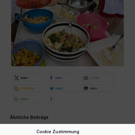
teilen
teilen
E-Mail
RSS-feed
teilen
teilen
teilen
Ähnliche Beiträge
Cookie Zustimmung