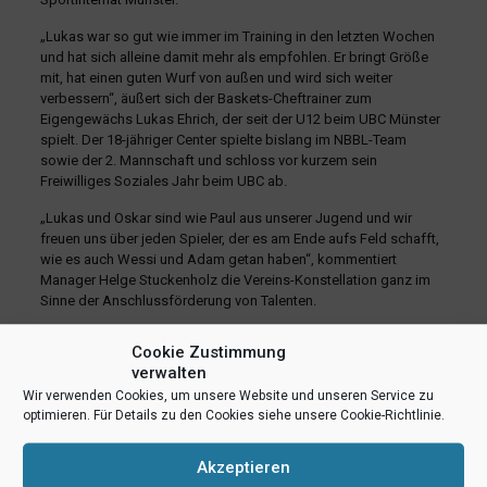
„Lukas war so gut wie immer im Training in den letzten Wochen
und hat sich alleine damit mehr als empfohlen. Er bringt Größe
mit, hat einen guten Wurf von außen und wird sich weiter
verbessern“, äußert sich der Baskets-Cheftrainer zum
Eigengewächs Lukas Ehrich, der seit der U12 beim UBC Münster
spielt. Der 18-jähriger Center spielte bislang im NBBL-Team
sowie der 2. Mannschaft und schloss vor kurzem sein
Freiwilliges Soziales Jahr beim UBC ab.
„Lukas und Oskar sind wie Paul aus unserer Jugend und wir
freuen uns über jeden Spieler, der es am Ende aufs Feld schafft,
wie es auch Wessi und Adam getan haben“, kommentiert
Manager Helge Stuckenholz die Vereins-Konstellation ganz im
Sinne der Anschlussförderung von Talenten.
Cookie Zustimmung
verwalten
Wir verwenden Cookies, um unsere Website und unseren Service zu
optimieren. Für Details zu den Cookies siehe unsere Cookie-Richtlinie.
Akzeptieren