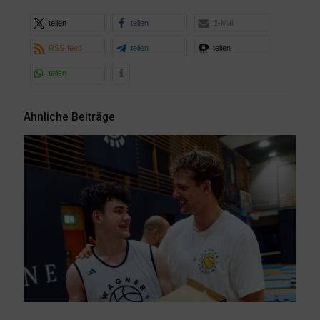
teilen
teilen
E-Mail
RSS-feed
teilen
teilen
teilen
Ähnliche Beiträge