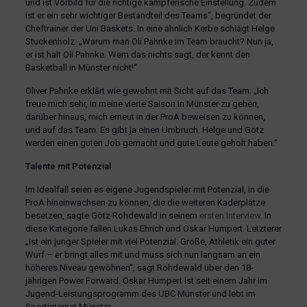
und ist Vorbild für die richtige kämpferische Einstellung. Zudem
ist er ein sehr wichtiger Bestandteil des Teams“, begründet der
Cheftrainer der Uni Baskets. In eine ähnlich Kerbe schlägt Helge
Stuckenholz: „Warum man Oli Pahnke im Team braucht? Nun ja,
er ist halt Oli Pahnke. Wem das nichts sagt, der kennt den
Basketball in Münster nicht!“
Oliver Pahnke erklärt wie gewohnt mit Sicht auf das Team: „Ich
freue mich sehr, in meine vierte Saison in Münster zu gehen,
darüber hinaus, mich erneut in der ProA beweisen zu können,
und auf das Team. Es gibt ja einen Umbruch. Helge und Götz
werden einen guten Job gemacht und gute Leute geholt haben.“
Talente mit Potenzial
Im Idealfall seien es eigene Jugendspieler mit Potenzial, in die
ProA hineinwachsen zu können, die die weiteren Kaderplätze
besetzen, sagte Götz Rohdewald in seinem
ersten
Interview
. In
diese Kategorie fallen Lukas Ehrich und Oskar Humpert. Letzterer
„ist ein junger Spieler mit viel Potenzial. Größe, Athletik ein guter
Wurf – er bringt alles mit und muss sich nun langsam an ein
höheres Niveau gewöhnen“, sagt Rohdewald über den 18-
jährigen Power Forward. Oskar Humpert ist seit einem Jahr im
Jugend-Leistungsprogramm des UBC Münster und lebt im
Sportinternat Münster.