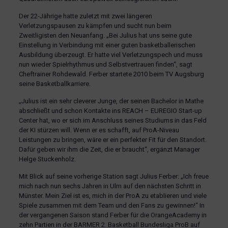
Der 22-Jährige hatte zuletzt mit zwei längeren
Verletzungspausen zu kämpfen und sucht nun beim
Zweitligisten den Neuanfang. „Bei Julius hat uns seine gute
Einstellung in Verbindung mit einer guten basketballerischen
Ausbildung überzeugt. Er hatte viel Verletzungspech und muss
nun wieder Spielrhythmus und Selbstvertrauen finden“, sagt
Cheftrainer Rohdewald. Ferber startete 2010 beim TV Augsburg
seine Basketballkarriere.
„Julius ist ein sehr cleverer Junge, der seinen Bachelor in Mathe
abschließt und schon Kontakte ins REACH – EUREGIO Start-up
Center hat, wo er sich im Anschluss seines Studiums in das Feld
der KI stürzen will. Wenn er es schafft, auf ProA-Niveau
Leistungen zu bringen, wäre er ein perfekter Fit für den Standort.
Dafür geben wir ihm die Zeit, die er braucht“, ergänzt Manager
Helge Stuckenholz.
Mit Blick auf seine vorherige Station sagt Julius Ferber: „Ich freue
mich nach nun sechs Jahren in Ulm auf den nächsten Schritt in
Münster. Mein Ziel ist es, mich in der ProA zu etablieren und viele
Spiele zusammen mit dem Team und den Fans zu gewinnen!“ In
der vergangenen Saison stand Ferber für die OrangeAcademy in
zehn Partien in der BARMER 2. Basketball Bundesliga ProB auf