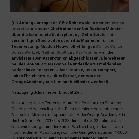
(
ts
) Anfang Juni sprach Götz Rohdewald in seinem
ersten
Interview
als neuer Cheftrainer der Uni Baskets Münster
über die kommende Kaderplanung. Zehn Spieler mit
vernünftigen Spielzeiten seien das Maximum für die
Teamleistung. Mit den Neuverpflichtungen
Carlos
Carter
,
Jonas
Weitzel
,
Nathan
Scott
und
Avi
Toomer
war die
anvisierte 10er-Kernrotation abgeschlossen. Die weiteren
bei der BARMER 2. Basketball Bundesliga zu meldenden
Kaderplätze besetzen Oliver Pahnke, Oskar Humpert,
Lukas Ehrich sowie Julius Ferber, der von der
OrangeAcademy aus Ulm nach Münster wechselt.
Neuzugang Julius Ferber braucht Zeit
Neuzugang Julius Ferber spielt auf der Position des Shooting
Guards und wechselt von der Talentschmiede des amtierenden
Deutschen Meisters ratiopharm Ulm – der OrangeAcademy – in
die Uni-Stadt. Von 2017 bis 2023 durchlief der 22-Jährige das
Nachwuchsprogramm der Baden-Württemberger, das mit dem
hochmodernen Ausbildungskomplex OrangeCampus auf 14.000
Quadratmetern auch europaweit seinesgleichen sucht.