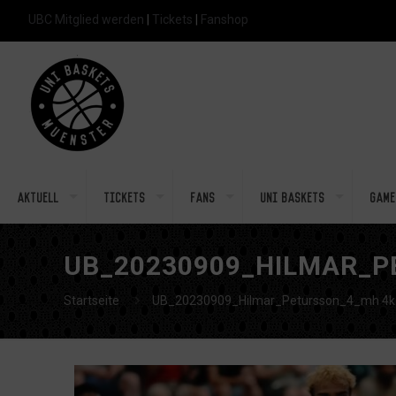
UBC Mitglied werden
|
Tickets
|
Fanshop
Aktuell
Tickets
Fans
Uni Baskets
Game
UB_20230909_HILMAR_P
Startseite
UB_20230909_Hilmar_Petursson_4_mh 4k