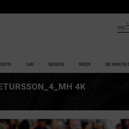
center
Care
Business
Medien
UBC Münster e
ETURSSON_4_MH 4K