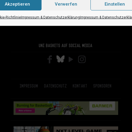
Akzeptieren
Verwerfen
Einstellen
ie-Richtlinie
Impressum & Datenschutzerklärung
Impressum & Datenschutzerklä
Uni Baskets auf Social Media
Impressum
Datenschutz
Kontakt
Sponsoren