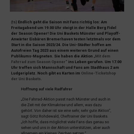
(ts)
Endlich geht die Saison mit Fans richtig los: Am
Freitagabend um 19.00 Uhr steigt in der Halle Berg Fidel
der Season Opener! Die Uni Baskets Münster und Playoff-
Anwärter Eisbären Bremerhaven testen letztmals vor dem
Start in die Saison 2023/24. Die Uni-Städter hoffen am
Autofreien Tag 2023 aus einem weiteren Grund auf einen
Publikums-Magneten. Sie haben die Aktion
„Mit dem
Fahrrad zum Season Opener“
ins Leben gerufen. Um 17.00
Uhr treffen sich Mannschaft und Fans am Stadthaus 2 am
Ludgeriplatz. Noch gibt es Karten im
Online-Ticketshop
der Uni Baskets
.
Hoffnung auf viele Radfahrer
„Die Fahrrad-Aktion passt nach Münster und auch in
die Zeit mit der Klimakrise und allem, was dazu
gehört. Von daher ist sie eine sehr, sehr gute Aktion“,
sagt Götz Rohdewald, Cheftrainer der Uni Baskets.
„Ich hoffe, dass möglichst viele Fans das genau so
sehen und uns in der Aktion unterstützen, aber auch
allgemein ein kleines Zeichen setzen.“