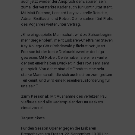
auch jetzt wieder der Anspruch der Eisbären sein,
zumal der verstärkte Kader auch für Kontinuität steht.
Mit Matt Frierson, Lennard Larysz, Jarelle Reischel,
Adrian Breitlauch und Robert Oehle stehen fünf Profis
des Vorjahres weiter unter Vertrag.
„Eine eingespielte Mannschaft wird zu Saisonbeginn
mehr Siege holen“, meint Eisbären-Cheftrainer Steven
Key. Kollege Götz Rohdewald pflichtet bei: „Matt
Frierson ist der beste Dreipunktewerfer der Liga
gewesen. Mit Robert Oehle haben sie einen Fünfer,
der seit einer halben Ewigkeit in der ProA sehr, sehr
gut spielt. Von daher sind die Eisbären eine sehr
starke Mannschaft, die sich auch schon zum großen
Teil kennt, und wird eine Riesenherausforderung für
uns sein.“
Zum Personal:
Mit Ausnahme des verletzen Paul
Viefhues sind alle Kaderspieler der Uni Baskets
einsatzbereit.
Tagestickets
Für den Season Opener gegen die Eisbären
Bremerhaven am Freitag, 22. September, 19.00 Uhr,