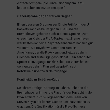
einfach richtigen Spiel- und Saisonrhythmus zu
haben schon im letzten Testspiel.“
Generalprobe gegen starken Gegner
Einen besseren Gradmesser für die Frühform der Uni
Baskets kann es kaum geben. Die Eisbären
Bremerhaven gehören auch in dieser Spielzeit zum
erlauchten Kreis der ProA-Topteams. „Bremerhaven
war letztes Jahr eine Playoff-Mannschaft, hat sich gut
verstärkt. Mit Rayshawn Simmons kam ein
Amerikaner, der die ProA kennt und letztes Jahr in
Griechenland erste Liga gespielt hat – ein sehr guter
Spieler. Neuzugang Franklin Giles, ein Vierer, hat ein
sehr gutes Jahr in Finnland gespielt“, sagt
Rohdewald über zwei Neuzugänge.
Kontinuität im Eisbären-Kader
Seit ihrem Erstliga-Abstieg im Jahr 2019 haben die
Bremerhavener immer die Playoffs der Top acht in der
ProA erreicht. 19:15-Siege reichten dem Team von
Steven Key in der letzten Saison, um Platz sieben zu
ergattern. Die Qualifikation für die Playoffs muss