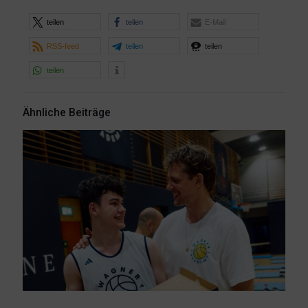
teilen
teilen
E-Mail
RSS-feed
teilen
teilen
teilen
Ähnliche Beiträge