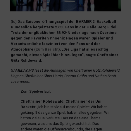
(ts)
Das Saisoneröffnungsspiel der BARMER 2. Basketball
Bundesliga begeisterte 2.650 Fans in der Halle Berg Fidel.
Trotz der unglücklichen 88:92-Niederlage nach Overtime
gegen den Favoriten Phoenix Hagen waren Spieler und
Verantwortliche fasziniert von den Fans und der
Atmosphäre (
zum Bericht
). „Die Liga hat alles richtig
gemacht, dieses Spiel hier hinzulegen“, sagte Cheftrainer
Götz Rohdewald.
GAMEDAY.MS fasst die Aussagen von Cheftrainer Götz Rohdewald,
Hagens Cheftrainer Chris Harris, Cosmo Grühn und Nathan Scott
zusammen.
Zum Spielverlauf:
Cheftrainer
Rohdewald, Cheftrainer der Uni
Baskets
: „Ich bin stolz auf meine Spieler: Wir haben
gekämpft das ganze Spiel, haben alles gegeben. Wir
hatten viele Ballverluste. Das ist das eine Thema
gewesen, was uns das Spiel gekostet hat. Das
andere waren die Offensiverebounds, die Hagen