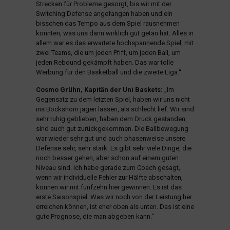
Strecken für Probleme gesorgt, bis wir mit der
Switching Defense angefangen haben und ein
bisschen das Tempo aus dem Spiel rausnehmen
konnten, was uns dann wirklich gut getan hat. Alles in
allem war es das erwartete hochspannende Spiel, mit
zwei Teams, die um jeden Pfiff, um jeden Ball, um
jeden Rebound gekämpft haben. Das war tolle
Werbung für den Basketball und die zweite Liga.“
Cosmo Grühn, Kapitän der Uni Baskets:
„Im
Gegensatz zu dem letzten Spiel, haben wir uns nicht
ins Bockshorn jagen lassen, als schlecht lief. Wir sind
sehr ruhig geblieben, haben dem Druck gestanden,
sind auch gut zurückgekommen. Die Ballbewegung
war wieder sehr gut und auch phasenweise unsere
Defense sehr, sehr stark. Es gibt sehr viele Dinge, die
noch besser gehen, aber schon auf einem guten
Niveau sind. Ich habe gerade zum Coach gesagt,
wenn wir individuelle Fehler zur Hälfte abschalten,
können wir mit fünfzehn hier gewinnen. Es ist das
erste Saisonspiel. Was wir noch von der Leistung her
erreichen können, ist eher oben als unten. Das ist eine
gute Prognose, die man abgeben kann.“