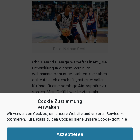
Foto: Nathan Scott
Chris Harris, Hagen-Cheftrainer: „
Die
Entwicklung in diesem Verein ist
wahnsinnig positiv, seit Jahren. Sie haben
es heute auch geschafft, mit einer vollen
Kulisse für eine bombige Atmosphäre zu
sorgen. Mein Gefühl war, letztes Jahr
waren unsere Fans dominant. In diesem
Cookie Zustimmung
Eröffnungsspiel hatte ich ein anderes
verwalten
Gefühl. Münsters Fans haben für
Wir verwenden Cookies, um unsere Website und unseren Service zu
Unsicherheit bei uns gesorgt und haben
optimieren. Für Details zu den Cookies siehe unsere Cookie-Richtlinie.
einen großen Einfluss auf das Spiel
nehmen können.“
Akzeptieren
Cosmo
Grühn
: „Die Stimmung war