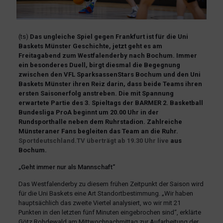
(ts)
Das ungleiche Spiel gegen Frankfurt ist für die Uni
Baskets Münster Geschichte, jetzt geht es am
Freitagabend zum Westfalenderby nach Bochum. Immer
ein besonderes Duell, birgt diesmal die Begegnung
zwischen den VFL SparksassenStars Bochum und den Uni
Baskets Münster ihren Reiz darin, dass beide Teams ihren
ersten Saisonerfolg anstreben. Die mit Spannung
erwartete Partie des 3. Spieltags der BARMER 2. Basketball
Bundesliga ProA beginnt um 20.00 Uhr in der
Rundsporthalle neben dem Ruhrstadion. Zahlreiche
Münsteraner Fans begleiten das Team an die Ruhr.
Sportdeutschland.TV überträgt ab 19.30 Uhr live
aus
Bochum.
„Geht immer nur als Mannschaft“
Das Westfalenderby zu diesem frühen Zeitpunkt der Saison wird
für die Uni Baskets eine Art Standortbestimmung. „Wir haben
hauptsächlich das zweite Viertel analysiert, wo wir mit 21
Punkten in den letzten fünf Minuten eingebrochen sind“, erklärte
Götz Rohdewald am Mittwochnachmittag zur Aufarbeitung der