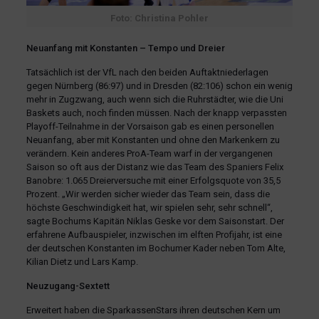
Foto: Christina Pohler
Neuanfang mit Konstanten – Tempo und Dreier
Tatsächlich ist der VfL nach den beiden Auftaktniederlagen
gegen Nürnberg (86:97) und in Dresden (82:106) schon ein wenig
mehr in Zugzwang, auch wenn sich die Ruhrstädter, wie die Uni
Baskets auch, noch finden müssen. Nach der knapp verpassten
Playoff-Teilnahme in der Vorsaison gab es einen personellen
Neuanfang, aber mit Konstanten und ohne den Markenkern zu
verändern. Kein anderes ProA-Team warf in der vergangenen
Saison so oft aus der Distanz wie das Team des Spaniers Felix
Banobre: 1.065 Dreierversuche mit einer Erfolgsquote von 35,5
Prozent. „Wir werden sicher wieder das Team sein, dass die
höchste Geschwindigkeit hat, wir spielen sehr, sehr schnell“,
sagte Bochums Kapitän Niklas Geske vor dem Saisonstart. Der
erfahrene Aufbauspieler, inzwischen im elften Profijahr, ist eine
der deutschen Konstanten im Bochumer Kader neben Tom Alte,
Kilian Dietz und Lars Kamp.
Neuzugang-Sextett
Erweitert haben die SparkassenStars ihren deutschen Kern um