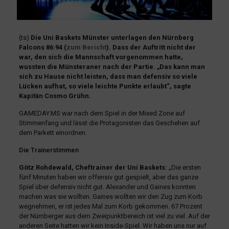
(ts)
Die Uni Baskets Münster unterlagen den Nürnberg
Falcons 86:94 (
zum Bericht
). Dass der Auftritt nicht der
war, den sich die Mannschaft vorgenommen hatte,
wussten die Münsteraner nach der Partie. „Das kann man
sich zu Hause nicht leisten, dass man defensiv so viele
Lücken aufhat, so viele leichte Punkte erlaubt“, sagte
Kapitän Cosmo Grühn.
GAMEDAY.MS war nach dem Spiel in der Mixed Zone auf
Stimmenfang und lässt die Protagonisten das Geschehen auf
dem Parkett einordnen.
Die Trainerstimmen
Götz Rohdewald, Cheftrainer der Uni Baskets:
„Die ersten
fünf Minuten haben wir offensiv gut gespielt, aber das ganze
Spiel über defensiv nicht gut. Alexander und Gaines konnten
machen was sie wollten. Gaines wollten wir den Zug zum Korb
wegnehmen, er ist jedes Mal zum Korb gekommen. 67 Prozent
der Nürnberger aus dem Zweipunktbereich ist viel zu viel. Auf der
anderen Seite hatten wir kein Inside-Spiel. Wir haben uns nur auf