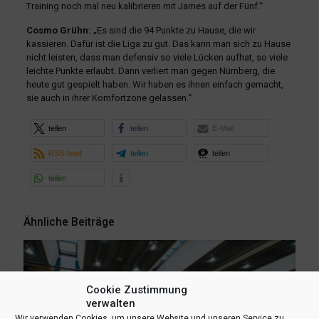
Training noch mal neu kalibrieren mit James auf der Fünf.“
Cosmo Grühn:
„Es sind die 94 Punkte zu Hause, die wir
kassieren. Dafür ist die Liga zu gut. Das kann man sich zu Hause
nicht leisten, dass man defensiv so viele Lücken aufhat, so viele
leichte Punkte erlaubt. Dann verliert man gegen Nürnberg, die
heute gut gespielt haben. Wir haben es ihnen einfach gemacht,
sie auch in ihrer Komfortzone gelassen.“
teilen
teilen
E-Mail
RSS-feed
teilen
teilen
teilen
Ähnliche Beiträge
Cookie Zustimmung
verwalten
Wir verwenden Cookies, um unsere Website und unseren Service zu