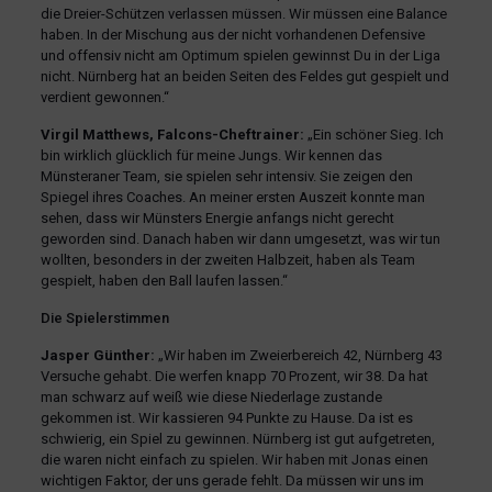
die Dreier-Schützen verlassen müssen. Wir müssen eine Balance
haben. In der Mischung aus der nicht vorhandenen Defensive
und offensiv nicht am Optimum spielen gewinnst Du in der Liga
nicht. Nürnberg hat an beiden Seiten des Feldes gut gespielt und
verdient gewonnen.“
Virgil Matthews, Falcons-Cheftrainer:
„Ein schöner Sieg. Ich
bin wirklich glücklich für meine Jungs. Wir kennen das
Münsteraner Team, sie spielen sehr intensiv. Sie zeigen den
Spiegel ihres Coaches. An meiner ersten Auszeit konnte man
sehen, dass wir Münsters Energie anfangs nicht gerecht
geworden sind. Danach haben wir dann umgesetzt, was wir tun
wollten, besonders in der zweiten Halbzeit, haben als Team
gespielt, haben den Ball laufen lassen.“
Die Spielerstimmen
Jasper Günther:
„Wir haben im Zweierbereich 42, Nürnberg 43
Versuche gehabt. Die werfen knapp 70 Prozent, wir 38. Da hat
man schwarz auf weiß wie diese Niederlage zustande
gekommen ist. Wir kassieren 94 Punkte zu Hause. Da ist es
schwierig, ein Spiel zu gewinnen. Nürnberg ist gut aufgetreten,
die waren nicht einfach zu spielen. Wir haben mit Jonas einen
wichtigen Faktor, der uns gerade fehlt. Da müssen wir uns im