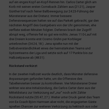
auf ein enges Kopf-an-Kopf-Rennen hin. Carlos Carter glich am
Korb mit seinen ersten Comeback-Zählern aus (21:21), Jasper
Günther traf nach feiner Ballbewegung zur 24:23-Führung der
Münsteraner aus der Distanz. Immer bessere
Defensivsequenzen hatten sie auf das Parkett gebracht, gar den
nächsten Angriff des Gastgebers von der Uhr genommen, ehe
verflixte sieben Minuten folgten. Defensiv brach der Zugriff
abrupt weg, offensiv fiel so gut wie nichts. Jenas 11:0-Lauf mit
drei Dreiern konnte erst Cosmo Grühn per Korbleger
unterbrechen (34:24, 18.). Jena spielte nun mit der
Selbstverständlichkeit eines der heimstärksten Teams und
Spitzenteams der Liga und setzte sich auf 17 Punkte bis zur
Halbzeitpause ab (48:31).
Rückstand verkürzt
In der zweiten Halbzeit wurde deutlich, dass Münster defensive
Anpassungen gefunden hatte, um die Offensive des
Tabellenvierten besser zu kontrollieren. Vier Münsteraner Dreier
wirkten wie eine Initialzündung, die Carlos Carter dann aus der
Mitteldistanz zur Verkürzung auf „nur“ noch acht Zähler
Rückstand nutzte (55:47, 27.). Weiter unter Druck geriet das Team
von Ex-Coach Björn Harmsen aber nicht, die engagierten Gäste
spielten Chancen zur weiteren Verkürzung zu hektisch aus oder