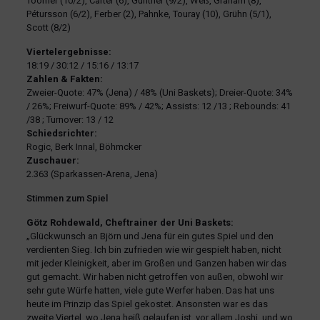
Toomer (10/2), Carter (6), Günther (9/2), Weß, Graham (8),
Pétursson (6/2), Ferber (2), Pahnke, Touray (10), Grühn (5/1),
Scott (8/2)
Viertelergebnisse:
18:19 / 30:12 / 15:16 / 13:17
Zahlen & Fakten:
Zweier-Quote: 47% (Jena) / 48% (Uni Baskets); Dreier-Quote: 34%
/ 26%; Freiwurf-Quote: 89% / 42%; Assists: 12 /13 ; Rebounds: 41
/38 ; Turnover: 13 / 12
Schiedsrichter:
Rogic, Berk Innal, Böhmcker
Zuschauer:
2.363 (Sparkassen-Arena, Jena)
Stimmen zum Spiel
Götz Rohdewald, Cheftrainer der Uni Baskets:
„Glückwunsch an Björn und Jena für ein gutes Spiel und den
verdienten Sieg. Ich bin zufrieden wie wir gespielt haben, nicht
mit jeder Kleinigkeit, aber im Großen und Ganzen haben wir das
gut gemacht. Wir haben nicht getroffen von außen, obwohl wir
sehr gute Würfe hatten, viele gute Werfer haben. Das hat uns
heute im Prinzip das Spiel gekostet. Ansonsten war es das
zweite Viertel, wo Jena heiß gelaufen ist, vor allem Joshi, und wo