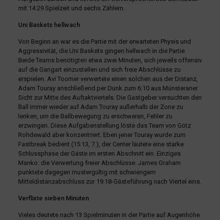
mit 14:29 Spielzeit und sechs Zählern.
Uni Baskets hellwach
Von Beginn an war es die Partie mit der erwarteten Physis und
Aggressivität, die Uni Baskets gingen hellwach in die Partie.
Beide Teams benötigten etwa zwei Minuten, sich jeweils offensiv
auf die Gangart einzustellen und sich freie Abschlüsse zu
erspielen. Avi Toomer verwertete einen solchen aus der Distanz,
Adam Touray anschließend per Dunk zum 6:10 aus Münsteraner
Sicht zur Mitte des Auftaktviertels. Die Gastgeber versuchten den
Ball immer wieder auf Adam Touray außerhalb der Zone zu
lenken, um die Ballbewegung zu erschweren, Fehler zu
erzwingen. Diese Aufgabenstellung löste das Team von Götz
Rohdewald aber konzentriert. Eben jener Touray wurde zum
Fastbreak bedient (15:13, 7.), der Center läutete eine starke
Schlussphase der Gäste im ersten Abschnitt ein. Einziges
Manko: die Verwertung freier Abschlüsse. James Graham
punktete dagegen mustergültig mit schwierigem
Mitteldistanzabschluss zur 19:18-Gästeführung nach Viertel eins.
Verflixte sieben Minuten
Vieles deutete nach 13 Spielminuten in der Partie auf Augenhöhe