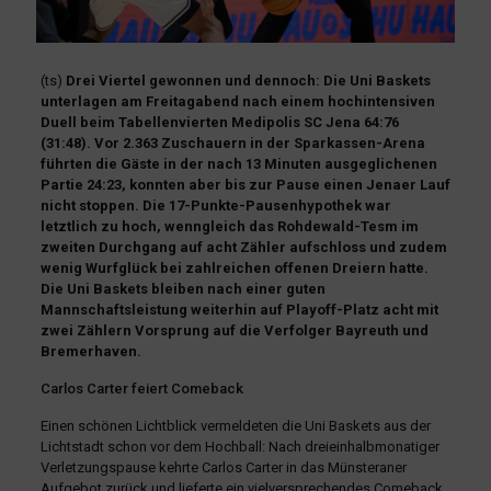
(ts)
Drei Viertel gewonnen und dennoch: Die Uni Baskets
unterlagen am Freitagabend nach einem hochintensiven
Duell beim Tabellenvierten Medipolis SC Jena 64:76
(31:48). Vor 2.363 Zuschauern in der Sparkassen-Arena
führten die Gäste in der nach 13 Minuten ausgeglichenen
Partie 24:23, konnten aber bis zur Pause einen Jenaer Lauf
nicht stoppen. Die 17-Punkte-Pausenhypothek war
letztlich zu hoch, wenngleich das Rohdewald-Tesm im
zweiten Durchgang auf acht Zähler aufschloss und zudem
wenig Wurfglück bei zahlreichen offenen Dreiern hatte.
Die Uni Baskets bleiben nach einer guten
Mannschaftsleistung weiterhin auf Playoff-Platz acht mit
zwei Zählern Vorsprung auf die Verfolger Bayreuth und
Bremerhaven.
Carlos Carter feiert Comeback
Einen schönen Lichtblick vermeldeten die Uni Baskets aus der
Lichtstadt schon vor dem Hochball: Nach dreieinhalbmonatiger
Verletzungspause kehrte Carlos Carter in das Münsteraner
Aufgebot zurück und lieferte ein vielversprechendes Comeback