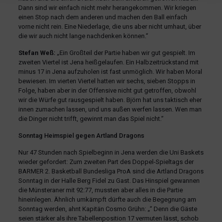
Dann sind wir einfach nicht mehr herangekommen. Wir kriegen
einen Stop nach dem anderen und machen den Ball einfach
vorne nicht rein. Eine Niederlage, die uns aber nicht umhaut, über
die wir auch nicht lange nachdenken können.“
Stefan Weß:
„Ein Großteil der Partie haben wir gut gespielt. Im
zweiten Viertel ist Jena heißgelaufen. Ein Halbzeitrückstand mit
minus 17 in Jena aufzuholen ist fast unmöglich. Wir haben Moral
bewiesen. Im vierten Viertel hatten wir sechs, sieben Stopps in
Folge, haben aber in der Offensive nicht gut getroffen, obwohl
wir die Würfe gut rausgespielt haben. Björn hat uns taktisch eher
innen zumachen lassen, und uns außen werfen lassen. Wen man
die Dinger nicht trifft, gewinnt man das Spiel nicht.“
Sonntag Heimspiel gegen Artland Dragons
Nur 47 Stunden nach Spielbeginn in Jena werden die Uni Baskets
wieder gefordert: Zum zweiten Part des Doppel-Spieltags der
BARMER 2. Basketball Bundesliga ProA sind die Artland Dragons
Sonntag in der Halle Berg Fidel zu Gast. Das Hinspiel gewannen
die Münsteraner mit 92:77, mussten aber alles in die Partie
hineinlegen. Ähnlich umkämpft dürfte auch die Begegnung am
Sonntag werden, ahnt Kapitän Cosmo Grühn: „“ Denn die Gäste
seien stärker als ihre Tabellenposition 17 vermuten lässt, schob