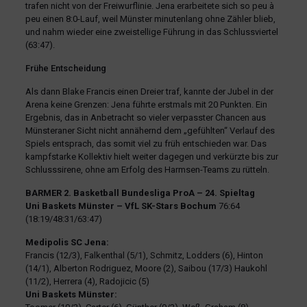
trafen nicht von der Freiwurflinie. Jena erarbeitete sich so peu à
peu einen 8:0-Lauf, weil Münster minutenlang ohne Zähler blieb,
und nahm wieder eine zweistellige Führung in das Schlussviertel
(63:47).
Frühe Entscheidung
Als dann Blake Francis einen Dreier traf, kannte der Jubel in der
Arena keine Grenzen: Jena führte erstmals mit 20 Punkten. Ein
Ergebnis, das in Anbetracht so vieler verpasster Chancen aus
Münsteraner Sicht nicht annähernd dem „gefühlten“ Verlauf des
Spiels entsprach, das somit viel zu früh entschieden war. Das
kampfstarke Kollektiv hielt weiter dagegen und verkürzte bis zur
Schlusssirene, ohne am Erfolg des Harmsen-Teams zu rütteln.
BARMER 2. Basketball Bundesliga ProA – 24. Spieltag
Uni Baskets Münster – VfL SK-Stars Bochum
76:64
(18:19/48:31/63:47)
Medipolis SC Jena:
Francis (12/3), Falkenthal (5/1), Schmitz, Lodders (6), Hinton
(14/1), Alberton Rodriguez, Moore (2), Saibou (17/3) Haukohl
(11/2), Herrera (4), Radojicic (5)
Uni Baskets Münster: