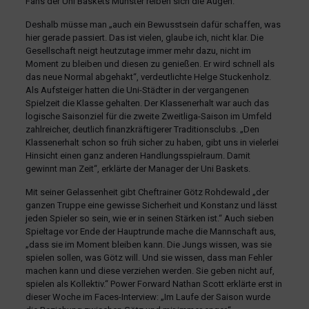
Fans der Uni Baskets Münster reiben sich die Augen.
Deshalb müsse man „auch ein Bewusstsein dafür schaffen, was
hier gerade passiert. Das ist vielen, glaube ich, nicht klar. Die
Gesellschaft neigt heutzutage immer mehr dazu, nicht im
Moment zu bleiben und diesen zu genießen. Er wird schnell als
das neue Normal abgehakt“, verdeutlichte Helge Stuckenholz.
Als Aufsteiger hatten die Uni-Städter in der vergangenen
Spielzeit die Klasse gehalten. Der Klassenerhalt war auch das
logische Saisonziel für die zweite Zweitliga-Saison im Umfeld
zahlreicher, deutlich finanzkräftigerer Traditionsclubs. „Den
Klassenerhalt schon so früh sicher zu haben, gibt uns in vielerlei
Hinsicht einen ganz anderen Handlungsspielraum. Damit
gewinnt man Zeit“, erklärte der Manager der Uni Baskets.
Mit seiner Gelassenheit gibt Cheftrainer Götz Rohdewald „der
ganzen Truppe eine gewisse Sicherheit und Konstanz und lässt
jeden Spieler so sein, wie er in seinen Stärken ist.“ Auch sieben
Spieltage vor Ende der Hauptrunde mache die Mannschaft aus,
„dass sie im Moment bleiben kann. Die Jungs wissen, was sie
spielen sollen, was Götz will. Und sie wissen, dass man Fehler
machen kann und diese verziehen werden. Sie geben nicht auf,
spielen als Kollektiv.“ Power Forward Nathan Scott erklärte erst in
dieser Woche im Faces-Interview: „Im Laufe der Saison wurde