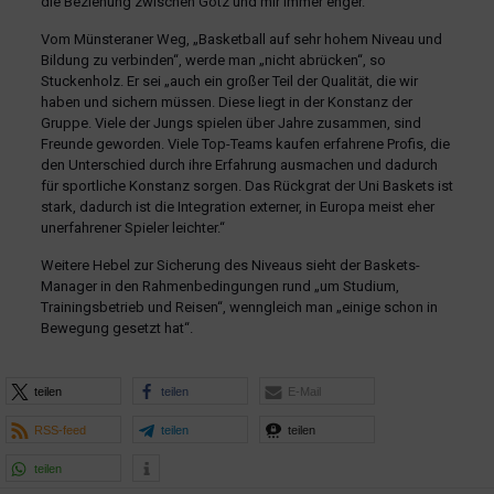
die Beziehung zwischen Götz und mir immer enger.“
Vom Münsteraner Weg, „Basketball auf sehr hohem Niveau und
Bildung zu verbinden“, werde man „nicht abrücken“, so
Stuckenholz. Er sei „auch ein großer Teil der Qualität, die wir
haben und sichern müssen. Diese liegt in der Konstanz der
Gruppe. Viele der Jungs spielen über Jahre zusammen, sind
Freunde geworden. Viele Top-Teams kaufen erfahrene Profis, die
den Unterschied durch ihre Erfahrung ausmachen und dadurch
für sportliche Konstanz sorgen. Das Rückgrat der Uni Baskets ist
stark, dadurch ist die Integration externer, in Europa meist eher
unerfahrener Spieler leichter.“
Weitere Hebel zur Sicherung des Niveaus sieht der Baskets-
Manager in den Rahmenbedingungen rund „um Studium,
Trainingsbetrieb und Reisen“, wenngleich man „einige schon in
Bewegung gesetzt hat“.
teilen
teilen
E-Mail
RSS-feed
teilen
teilen
teilen