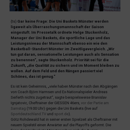
(ts)
Gar keine Frage: Die Uni Baskets Münster werden
ligaweit als Überraschungsmannschaft der Saison
eingestuft. Im Pressetalk ordnete Helge Stuckenholz,
Manager der Uni Baskets, die sportliche Lage und das
Leistungsniveau der Mannschaft ebenso ein wie den
Basketball-Standort Münster im Zweitligavergleich. „Wir
tun gut daran, sensationelle Leistungen auch als Sensation
zu benennen“, sagte Stuckenholz. Priorität sei für die
Zukunft, „die Qualität zu sichern und im Moment bleiben zu
wollen. Auf dem Feld und den Rängen passiert viel
Schönes, das ist genug.“
Es ist kein Geheimnis, „viele haben Münster nach den Abgängen
von Coach Björn Harmsen und Ex-Nationalspieler Andreas
Seiferth nichts zugetraut“, sagte beispielsweise Branislav
Ignjatovic, Cheftrainer der GIESSEN 46ers,
vor der Partie am
Samstag
(19.00 Uhr) gegen die Uni Baskets (live auf
Sportdeutschland.TV
und
sport.de
).
Götz Rohdewald hat in seiner ersten Spielzeit als Cheftrainer mit
neuem Spielstil einen Anwärter auf die Playoffs geformt. Die