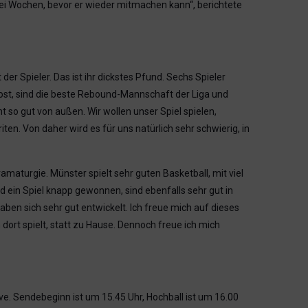
 zwei Wochen, bevor er wieder mitmachen kann“, berichtete
der Spieler. Das ist ihr dickstes Pfund. Sechs Spieler
 Post, sind die beste Rebound-Mannschaft der Liga und
ht so gut von außen. Wir wollen unser Spiel spielen,
en. Von daher wird es für uns natürlich sehr schwierig, in
amaturgie. Münster spielt sehr guten Basketball, mit viel
ein Spiel knapp gewonnen, sind ebenfalls sehr gut in
aben sich sehr gut entwickelt. Ich freue mich auf dieses
dort spielt, statt zu Hause. Dennoch freue ich mich
ive. Sendebeginn ist um 15.45 Uhr, Hochball ist um 16.00