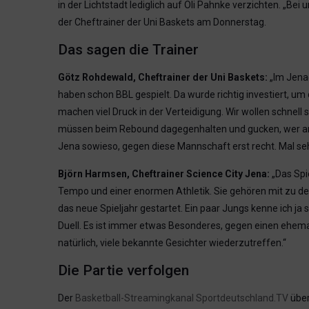
in der Lichtstadt lediglich auf Oli Pahnke verzichten. „Be
der Cheftrainer der Uni Baskets am Donnerstag.
Das sagen die Trainer
Götz Rohdewald, Cheftrainer der Uni Baskets:
„Im Jenae
haben schon BBL gespielt. Da wurde richtig investiert, um
machen viel Druck in der Verteidigung. Wir wollen schnell s
müssen beim Rebound dagegenhalten und gucken, wer am Sonn
Jena sowieso, gegen diese Mannschaft erst recht. Mal seh
Björn Harmsen, Cheftrainer Science City Jena:
„Das Spie
Tempo und einer enormen Athletik. Sie gehören mit zu de
das neue Spieljahr gestartet. Ein paar Jungs kenne ich ja 
Duell. Es ist immer etwas Besonderes, gegen einen ehemal
natürlich, viele bekannte Gesichter wiederzutreffen.“
Die Partie verfolgen
Der
Basketball-Streamingkanal Sportdeutschland.TV
über