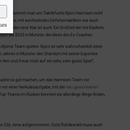
aer geht, kommt man um Taktikfuchs Björn Harmsen nicht
er kreativ, mit wechselnden Defensivtaktiken wie auch
rung
u finden sind. Klar ist auch: Ein Großteil der Uni Baskets
021 bis 2023 in Münster die Ideen des Ex-Coaches.
n Björns Team spielen. Björn ist sehr wahrscheinlich einer
i Jahren in Münster den Standort mit seiner Expertise
ihm und freue mich auf ein sehr, sehr gutes Spiel“,
e Sache so gut machen, um das Harmsen-Team vor
 vor einer Herkulesaufgabe, mit der
neu gewonnenen
Top-Teams im Rücken könnten sie allerdings Wege finden,
Science City Jena aufgenommen. Götz Rohdewald muss auch