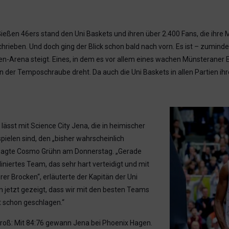
Gießen 46ers stand den Uni Baskets und ihren über 2.400 Fans, die ihre
rieben. Und doch ging der Blick schon bald nach vorn. Es ist – zumind
-Arena steigt. Eines, in dem es vor allem eines wachen Münsteraner Ei
n der Temposchraube dreht. Da auch die Uni Baskets in allen Partien i
sst mit Science City Jena, die in heimischer
ielen sind, den „bisher wahrscheinlich
, sagte Cosmo Grühn am Donnerstag. „Gerade
iniertes Team, das sehr hart verteidigt und mit
werer Brocken“, erläuterte der Kapitän der Uni
n jetzt gezeigt, dass wir mit den besten Teams
t schon geschlagen.“
groß: Mit 84:76 gewann Jena bei Phoenix Hagen.