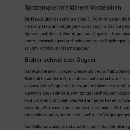
Spitzenspiel mit klarem Vorzeichen
Die Freude über den erfolgreichen 91:90-Krimi gegen die 
unterstützten, am vergangenen Samstag ins Gesicht gesch
Spitzenspiel, das am Sonntagnachmittag in der Sparkassen
enorm physisch agiert und insbesondere zu Spielbeginn a
es vom Hochball an rasant zugehen.
Bisher schwerster Gegner
Das Münsteraner Topspiel-Crescendo der Auftaktwochen lä
Halle mit besonderer Atmosphäre noch mal schwerer zu sp
schwierigsten Gegner der noch jungen Saison erwarten“
auswärts gegen ein sehr, sehr gut gecoachtes, sehr diszipl
sehr viel Intensität spielt. Das wird auf jeden Fall ein sch
Baskets. „Wir müssen uns aber nicht verstecken. Wir habe
mitspielen können, haben Jena auch in der Vergangenhei
Das Selbstbewusstsein ist auch bei Jenas Basketballern 