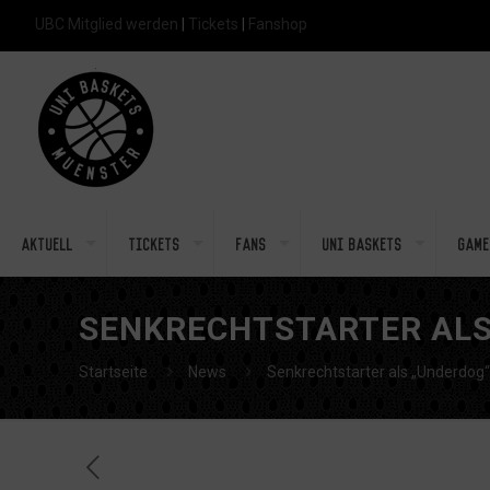
UBC Mitglied werden
|
Tickets
|
Fanshop
Aktuell
Tickets
Fans
Uni Baskets
Game
SENKRECHTSTARTER ALS 
Startseite
News
Senkrechtstarter als „Underdog“