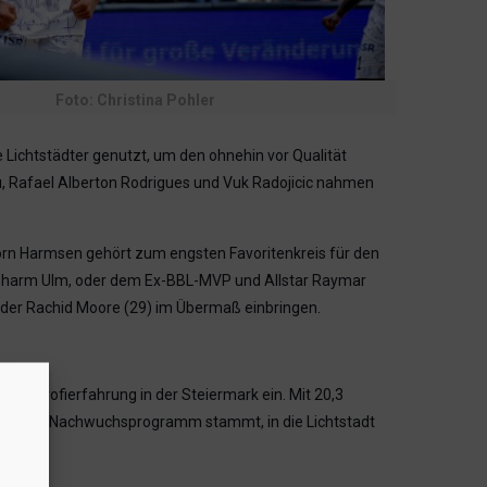
Foto: Christina Pohler
 Lichtstädter genutzt, um den ohnehin vor Qualität
ou, Rafael Alberton Rodrigues und Vuk Radojicic nahmen
jörn Harmsen gehört zum engsten Favoritenkreis für den
iopharm Ulm, oder dem Ex-BBL-MVP und Allstar Raymar
 oder Rachid Moore (29) im Übermaß einbringen.
re Profierfahrung in der Steiermark ein. Mit 20,3
m eigenen Nachwuchsprogramm stammt, in die Lichtstadt