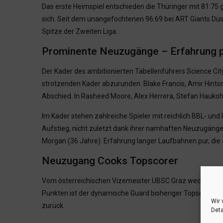
Das erste Heimspiel entschieden die Thüringer mit 81:75
sich. Seit dem unangefochtenen 96:69 bei ART Giants Düss
Spitze der Zweiten Liga.
Prominente Neuzugänge – Erfahrung 
Der Kader des ambitionierten Tabellenführers Science Cit
strotzenden Kader abzurunden. Blake Francis, Amir Hinton
Abschied. In Rasheed Moore, Alex Herrera, Stefan Haukohl
Im Kader stehen zahlreiche Spieler mit reichlich BBL- u
Aufstieg, nicht zuletzt dank ihrer namhaften Neuzugäng
Morgan (36 Jahre). Erfahrung langer Laufbahnen pur, die 
Neuzugang Cooks Topscorer
Vom österreichischen Vizemeister UBSC Graz wechselte de
Punkten ist der dynamische Guard bisheriger Topscorer d
Wir 
zurück.
Deta