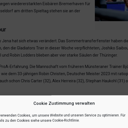
 gegen wiedererstarkten Eisbären Bremerhaven für
eldorf am dritten Spieltag stehen sie an der
pur
y Jena hat sich etwas verändert. Das Sommertransferfenster haben die
, den die Gladiators Trier in dieser Woche verpflichteten, Joshiko Saib
 und Robin Lodders blieben aber vier starke Säulen der Thüringer.
nd ProA-Erfahrung. Die Mannschaft vom früheren Münsteraner Trainer B
e wie dem 33-jährigen Robin Christen, Deutscher Meister 2023 mit rat
auch schon Chris Carter (32), Alex Herreira (32), Stephan Haukohl (31)
Cookie Zustimmung verwalten
r US-Amerikaner Guard Zachery Cooks an die Saale und bringt zwei Jah
er Thüringer. Von Phoenix Hagen kehrte Kristofer Krause, der aus de
verwenden Cookies, um unsere Website und unseren Service zu optimieren. Für
ils zu den Cookies siehe unsere Cookie-Richtlinie.