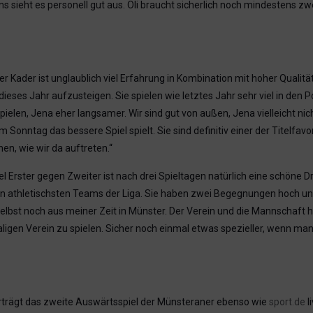
i uns sieht es personell gut aus. Oli braucht sicherlich noch mindestens
r Kader ist unglaublich viel Erfahrung in Kombination mit hoher Qualität 
 dieses Jahr aufzusteigen. Sie spielen wie letztes Jahr sehr viel in den
pielen, Jena eher langsamer. Wir sind gut von außen, Jena vielleicht nic
tag das bessere Spiel spielt. Sie sind definitiv einer der Titelfavorit
en, wie wir da auftreten.“
l Erster gegen Zweiter ist nach drei Spieltagen natürlich eine schöne Dr
n athletischsten Teams der Liga. Sie haben zwei Begegnungen hoch und 
selbst noch aus meiner Zeit in Münster. Der Verein und die Mannschaft h
igen Verein zu spielen. Sicher noch einmal etwas spezieller, wenn man 
trägt das zweite Auswärtsspiel der Münsteraner ebenso wie
sport.de
l