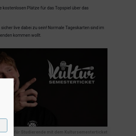
ie kostenlosen Plätze für das Topspiel über das
 sicher live dabei zu sein! Normale Tageskarten sind im
erenden kommen wollt.
ster – für Studierende mit dem Kultursemesterticket