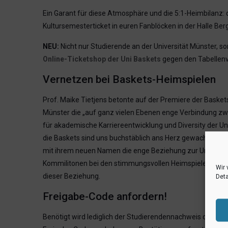
Ein Garant für diese Atmosphäre und die 5:1-Heimbilanz: di
Kultursemesterticket in euren Fanblöcken in der Halle Berg 
NEU:
Nicht nur Studierende an der Universität Münster, so
Online-Ticketshop der Uni Baskets
gegen den Tabellenvi
Vernetzen bei Baskets-Heimspielen
Prof. Maike Tietjens betonte auf der Premiere der Baske
Münster die „auf ganz vielen Ebenen enge Verbindung zwis
für akademische Karriereentwicklung und Diversity der Univ
die Baskets sind uns buchstäblich ans Herz gewachsen. In
mit ihrem neuen Namen die enge Beziehung zur Universitä
Kommilitonen bei den stimmungsvollen Heimspielen der Uni 
Wir 
dieser Beziehung.
Deta
Freigabe-Code anfordern!
Benötigt wird lediglich der Studierendennachweis der Uni