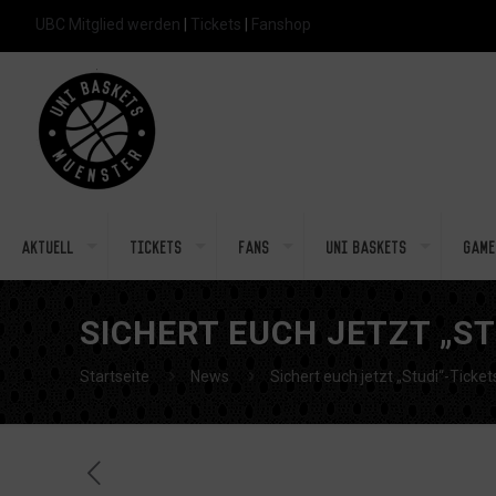
UBC Mitglied werden
|
Tickets
|
Fanshop
Aktuell
Tickets
Fans
Uni Baskets
Game
SICHERT EUCH JETZT „S
Startseite
News
Sichert euch jetzt „Studi“-Ticke