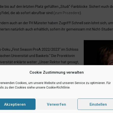
e bis auf den letzten Platz gefüllten „Studi“-Fanblöcke. Sichert euch d
Fidel, die ab sofort abrufbar sind (
zum Prozedere
).
ndern auch an der FH Münster haben Zugriff! Schnell sein lohnt sich, um
erten natürlich auch erhältlich, sofern ihr gemeinsam mit Nicht-Studi
ts-Doku „First Season ProA 2022/2023“ im Schloss
chen Universität und Baskets.“ Die Prorektorin
ersität erklärte weiter: „Unser Rektor hat gesagt,
sofern freuen wir uns sehr, dass die Baskets auch
Cookie Zustimmung verwalten
t unterstreichen.“ Der kostenfreie Besuch mit den
Baskets in der Halle Berg Fidel ist eine Facette
verwenden Cookies, um unsere Website und unseren Service zu optimieren. Für
ils zu den Cookies siehe unsere Cookie-Richtlinie.
Akzeptieren
Verwerfen
Einstellen
 an der Eingangskontrolle. Dazu beim Buchen der
Uni Baskets Mün