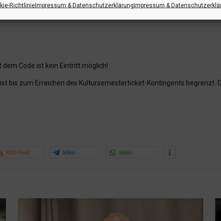
ie-Richtlinie
Impressum & Datenschutzerklärung
Impressum & Datenschutzerklä
-Code für ein Tagesticket an seine universitäre E-
 dem Code ist kein Eintritt möglich!
st bis zum Erreichen des Kultursemesterticket-Kontingents begrenzt. Der
RSS-feed
teilen
teilen