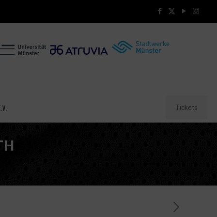
Tickets
.V.
TH