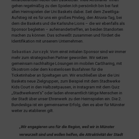
gehen regelmäßig zu den Spielen.Ich persönlich bin bei fast
allen Heimspielen der Uni Baskets dabei. Seit dem Zweitliga-
Aufstieg ist es für uns ein großes Privileg, den Atruvia-Tag, bei
dem die Baskets und die Karlsruhe Lions – die wir ebenfalls als
Sponsor begleiten – aufeinandertreffen, an beiden Standorten
machen zu können. Das schweißt zusammen und fördert die
Identifikation mit unserem Unternehmen.
Sebastian Jurczyk
: Vom einst initialen Sponsor sind wir immer
mehr zum strategischen Partner geworden. Wir setzen
gemeinsam nachhaltige Lösungen im mobilen CarSharing, mit
Ökostrom oder dem kostenlosen Busfahren für die
Ticketinhaber an Spieltagen um. Wir erschließen über die Uni
Baskets neue Zielgruppen, zum Beispiel mit dem Stadtwerke
Kids Court in den Halbzeitpausen, in Instagram mit dem Quiz
„Stadtwerkennt’s“ oder laden ehrenamtlich tätige Menschen in
der Stadt über unser Ehrenwerk zu den Heimspielen ein. Die 2.
Bundesliga ist ein gemeinsamer Erfolg, den es aber für Münster
weiter zu etablieren gilt.
„Wir engagieren uns für die Region, weil wir in Münster
verwurzelt sind und wollen helfen,
die Attraktivität der Stadt