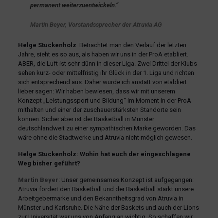
permanent weiterzuentwickeln.“
Martin Beyer, Vorstandssprecher der Atruvia AG
Helge Stuckenholz
: Betrachtet man den Verlauf der letzten
Jahre, sieht es so aus, als haben wir uns in der ProA etabliert.
ABER, die Luft ist sehr dünn in dieser Liga. Zwei Drittel der Klubs
sehen kurz- oder mittelfristig ihr Glück in der 1. Liga und richten
sich entsprechend aus. Daher würde ich anstatt von etabliert
lieber sagen: Wir haben bewiesen, dass wir mit unserem
Konzept „Leistungssport und Bildung“ im Moment in der ProA
mithalten und einer der zuschauerstärksten Standorte sein
können. Sicher aber ist der Basketball in Münster
deutschlandweit zu einer sympathischen Marke geworden. Das
wäre ohne die Stadtwerke und Atruvia nicht möglich gewesen.
Helge Stuckenholz: Wohin hat euch der eingeschlagene
Weg bisher geführt?
Martin Beyer
: Unser gemeinsames Konzept ist aufgegangen:
Atruvia fördert den Basketball und der Basketball stärkt unsere
Arbeitgebermarke und den Bekanntheitsgrad von Atruvia in
Münster und Karlsruhe. Die Nähe der Baskets und auch der Lions
zur Universität war uns von Anfang an wichtig. So schaffen wir