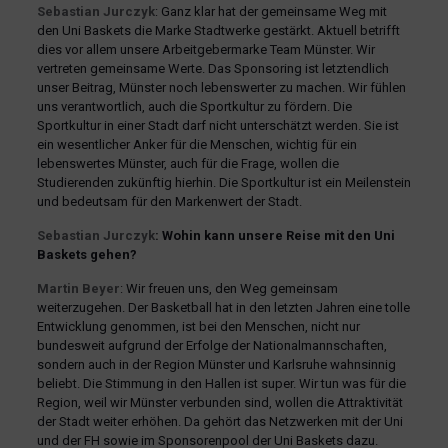
Sebastian Jurczyk
: Ganz klar hat der gemeinsame Weg mit
den Uni Baskets die Marke Stadtwerke gestärkt. Aktuell betrifft
dies vor allem unsere Arbeitgebermarke Team Münster. Wir
vertreten gemeinsame Werte. Das Sponsoring ist letztendlich
unser Beitrag, Münster noch lebenswerter zu machen. Wir fühlen
uns verantwortlich, auch die Sportkultur zu fördern. Die
Sportkultur in einer Stadt darf nicht unterschätzt werden. Sie ist
ein wesentlicher Anker für die Menschen, wichtig für ein
lebenswertes Münster, auch für die Frage, wollen die
Studierenden zukünftig hierhin. Die Sportkultur ist ein Meilenstein
und bedeutsam für den Markenwert der Stadt.
Sebastian Jurczyk
: Wohin kann unsere Reise mit den Uni
Baskets gehen?
Martin Beyer
: Wir freuen uns, den Weg gemeinsam
weiterzugehen. Der Basketball hat in den letzten Jahren eine tolle
Entwicklung genommen, ist bei den Menschen, nicht nur
bundesweit aufgrund der Erfolge der Nationalmannschaften,
sondern auch in der Region Münster und Karlsruhe wahnsinnig
beliebt. Die Stimmung in den Hallen ist super. Wir tun was für die
Region, weil wir Münster verbunden sind, wollen die Attraktivität
der Stadt weiter erhöhen. Da gehört das Netzwerken mit der Uni
und der FH sowie im Sponsorenpool der Uni Baskets dazu.