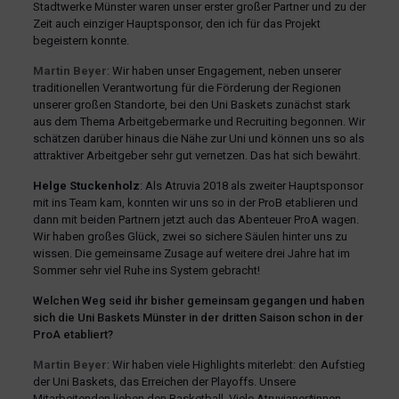
Stadtwerke Münster waren unser erster großer Partner und zu der
Zeit auch einziger Hauptsponsor, den ich für das Projekt
begeistern konnte.
Martin Beyer
: Wir haben unser Engagement, neben unserer
traditionellen Verantwortung für die Förderung der Regionen
unserer großen Standorte, bei den Uni Baskets zunächst stark
aus dem Thema Arbeitgebermarke und Recruiting begonnen. Wir
schätzen darüber hinaus die Nähe zur Uni und können uns so als
attraktiver Arbeitgeber sehr gut vernetzen. Das hat sich bewährt.
Helge Stuckenholz
: Als Atruvia 2018 als zweiter Hauptsponsor
mit ins Team kam, konnten wir uns so in der ProB etablieren und
dann mit beiden Partnern jetzt auch das Abenteuer ProA wagen.
Wir haben großes Glück, zwei so sichere Säulen hinter uns zu
wissen. Die gemeinsame Zusage auf weitere drei Jahre hat im
Sommer sehr viel Ruhe ins System gebracht!
Welchen Weg seid ihr bisher gemeinsam gegangen und haben
sich die Uni Baskets Münster in der dritten Saison schon in der
ProA etabliert?
Martin Beyer
: Wir haben viele Highlights miterlebt: den Aufstieg
der Uni Baskets, das Erreichen der Playoffs. Unsere
Mitarbeitenden lieben den Basketball. Viele Atruvianer*innen