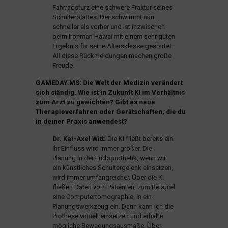
Fahrradsturz eine schwere Fraktur seines
Schulterblattes. Der schwimmt nun
schneller als vorher und ist inzwischen
beim Ironman Hawai mit einem sehr guten
Ergebnis für seine Altersklasse gestartet.
All diese Rückmeldungen machen große
Freude.
GAMEDAY.MS: Die Welt der Medizin verändert
sich ständig. Wie ist in Zukunft KI im Verhältnis
zum Arzt zu gewichten? Gibt es neue
Therapieverfahren oder Gerätschaften, die du
in deiner Praxis anwendest?
Dr. Kai-Axel Witt:
Die KI fließt bereits ein.
Ihr Einfluss wird immer größer. Die
Planung in der Endoprothetik, wenn wir
ein künstliches Schultergelenk einsetzen,
wird immer umfangreicher. Über die KI
fließen Daten vom Patienten, zum Beispiel
eine Computertomographie, in ein
Planungswerkzeug ein. Dann kann ich die
Prothese virtuell einsetzen und erhalte
mögliche Bewegungsausmaße. Über