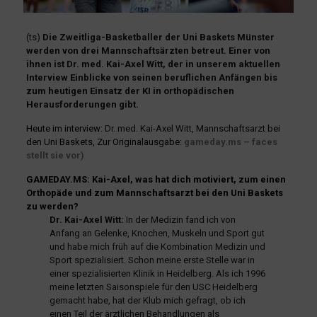
(ts)
Die Zweitliga-Basketballer der Uni Baskets Münster
werden von drei Mannschaftsärzten betreut. Einer von
ihnen ist Dr. med. Kai-Axel Witt, der in unserem aktuellen
Interview Einblicke von seinen beruflichen Anfängen bis
zum heutigen Einsatz der KI in orthopädischen
Herausforderungen gibt.
Heute im interview:
Dr. med. Kai-Axel Witt, Mannschaftsarzt
bei
den Uni Baskets
, Zur Originalausgabe:
gameday.ms – faces
stellt sie vor)
GAMEDAY.MS: Kai-Axel, was hat dich motiviert, zum einen
Orthopäde und zum Mannschaftsarzt bei den Uni Baskets
zu werden?
Dr. Kai-Axel Witt:
In der Medizin fand ich von
Anfang an Gelenke, Knochen, Muskeln und Sport gut
und habe mich früh auf die Kombination Medizin und
Sport spezialisiert. Schon meine erste Stelle war in
einer spezialisierten Klinik in Heidelberg. Als ich 1996
meine letzten Saisonspiele für den USC Heidelberg
gemacht habe, hat der Klub mich gefragt, ob ich
einen Teil der ärztlichen Behandlungen als