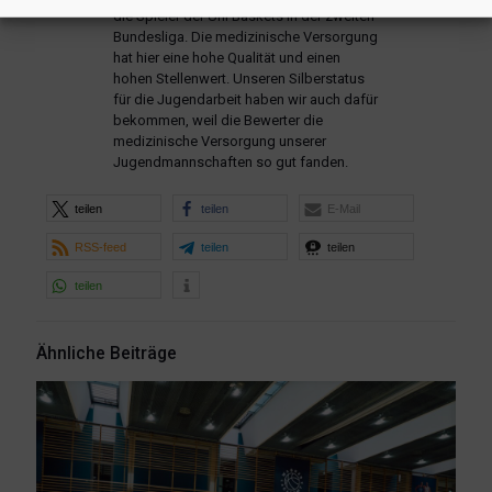
die Spieler der Uni Baskets in der zweiten
Bundesliga. Die medizinische Versorgung
hat hier eine hohe Qualität und einen
hohen Stellenwert. Unseren Silberstatus
für die Jugendarbeit haben wir auch dafür
bekommen, weil die Bewerter die
medizinische Versorgung unserer
Jugendmannschaften so gut fanden.
teilen
teilen
E-Mail
RSS-feed
teilen
teilen
teilen
Ähnliche Beiträge