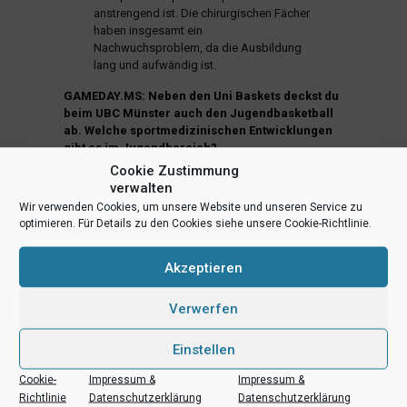
anstrengend ist. Die chirurgischen Fächer
haben insgesamt ein
Nachwuchsproblem, da die Ausbildung
lang und aufwändig ist.
GAMEDAY.MS: Neben den Uni Baskets deckst du
beim UBC Münster auch den Jugendbasketball
ab. Welche sportmedizinischen Entwicklungen
gibt es im Jugendbereich?
Cookie Zustimmung
Dr. Kai-Axel Witt:
Ganz wichtig: Die
verwalten
sportärztliche Betreuung einer
Wir verwenden Cookies, um unsere Website und unseren Service zu
Mannschaft und eines Vereins kann nur
optimieren. Für Details zu den Cookies siehe unsere Cookie-Richtlinie.
ein ärztliches Team gemeinsam machen –
in Zusammenarbeit mit den
Physiotherapeuten, die noch einmal einen
Akzeptieren
engeren Kontakt zu den Spielern haben.
Bei den Uni Baskets sind das Dr. Björn
Verwerfen
Marquardt und ich in der Orthopädie
sowie Dr. Bernd Fallenberg auf der
Einstellen
internistischen Seite. Die Jugendspieler
des UBC Münster in der Jugend- und
Cookie-
Impressum &
Impressum &
Nachwuchsbasketball-Bundesliga
Richtlinie
Datenschutzerklärung
Datenschutzerklärung
werden inzwischen ähnlich betreut wie