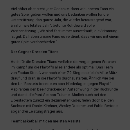
Viel höher aber steht „der Gedanke, dass wir unseren Fans ein
gutes Spiel geben wollen und uns bedanken wollen für die
Unterstützung das ganze Jahr, die wieder herausragend war,
ähnlich wie letztes Jahr“, betonte Rohdewald voller
Wertschätzung. „Wir sind fast immer ausverkauft, die Stimmung
ist gut. Da haben unsere Fans es verdient, dass wir uns mit einem
guten Spiel verabschieden.“
Der Gegner Dresden Titans
Auch für die Dresden Titans verliefen die vergangenen Wochen
im Kampf um die Playoffs alles andere als optimal: Das Team
von Fabian Strauß war nach einer 7:2-Siegesserie bis Mitte März
drauf und dran, in die Playoffs durchzustarten. Ähnlich wie bei
den Uni Baskets beendeten aber Niederlagen gegen Playoff-
Aspiranten den beeindruckenden Aufschwung in der Rückrunde
und damit die Post-Season-Träume. Ähnlich auch bei den
Elbestädtern zuletzt ein dezimierter Kader, fielen doch bei den
Sachsen mit Daniel Kirchner, Wesley Dreamer und Pablo Bertone
sogar drei Leistungsträger aus.
Teambasketball mit den meisten Assists