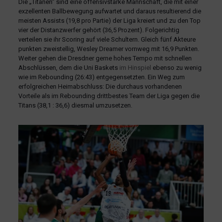
Die „Titanen“ sind eine offensivstarke Mannschaft, die mit einer
exzellenten Ballbewegung aufwartet und daraus resultierend die
meisten Assists (19,8 pro Partie) der Liga kreiert und zu den Top
vier der Distanzwerfer gehört (36,5 Prozent). Folgerichtig
verteilen sie ihr Scoring auf viele Schultern. Gleich fünf Akteure
punkten zweistellig, Wesley Dreamer vornweg mit 16,9 Punkten.
Weiter gehen die Dresdner gerne hohes Tempo mit schnellen
Abschlüssen, dem die Uni Baskets
im Hinspiel
ebenso zu wenig
wie im Rebounding (26:43) entgegensetzten. Ein Weg zum
erfolgreichen Heimabschluss: Die durchaus vorhandenen
Vorteile als im Rebounding drittbestes Team der Liga gegen die
Titans (38,1 : 36,6) diesmal umzusetzen.