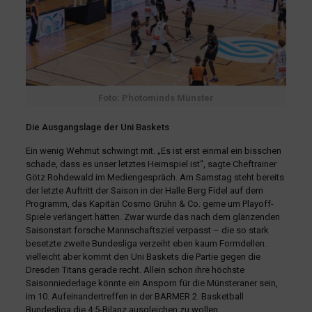
Foto: Photominds Münster
Die Ausgangslage der Uni Baskets
Ein wenig Wehmut schwingt mit. „Es ist erst einmal ein bisschen
schade, dass es unser letztes Heimspiel ist“, sagte Cheftrainer
Götz Rohdewald im Mediengespräch. Am Samstag steht bereits
der letzte Auftritt der Saison in der Halle Berg Fidel auf dem
Programm, das Kapitän Cosmo Grühn & Co. gerne um Playoff-
Spiele verlängert hätten. Zwar wurde das nach dem glänzenden
Saisonstart forsche Mannschaftsziel verpasst – die so stark
besetzte zweite Bundesliga verzeiht eben kaum Formdellen.
vielleicht aber kommt den Uni Baskets die Partie gegen die
Dresden Titans gerade recht. Allein schon ihre höchste
Saisonniederlage könnte ein Ansporn für die Münsteraner sein,
im 10. Aufeinandertreffen in der BARMER 2. Basketball
Bundesliga die 4:5-Bilanz ausgleichen zu wollen.