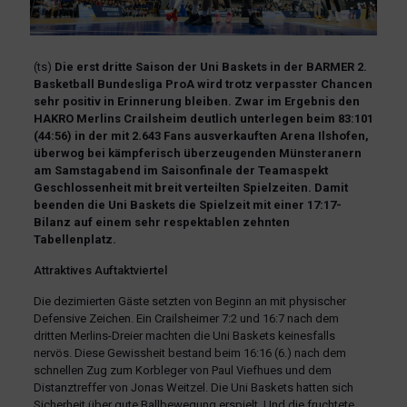
(ts)
Die erst dritte Saison der Uni Baskets in der BARMER 2.
Basketball Bundesliga ProA wird trotz verpasster Chancen
sehr positiv in Erinnerung bleiben. Zwar im Ergebnis den
HAKRO Merlins Crailsheim deutlich unterlegen beim 83:101
(44:56) in der mit 2.643 Fans ausverkauften Arena Ilshofen,
überwog bei kämpferisch überzeugenden Münsteranern
am Samstagabend im Saisonfinale der Teamaspekt
Geschlossenheit mit breit verteilten Spielzeiten. Damit
beenden die Uni Baskets die Spielzeit mit einer 17:17-
Bilanz auf einem sehr respektablen zehnten
Tabellenplatz.
Attraktives Auftaktviertel
Die dezimierten Gäste setzten von Beginn an mit physischer
Defensive Zeichen. Ein Crailsheimer 7:2 und 16:7 nach dem
dritten Merlins-Dreier machten die Uni Baskets keinesfalls
nervös. Diese Gewissheit bestand beim 16:16 (6.) nach dem
schnellen Zug zum Korbleger von Paul Viefhues und dem
Distanztreffer von Jonas Weitzel. Die Uni Baskets hatten sich
Sicherheit über gute Ballbewegung erspielt. Und die fruchtete