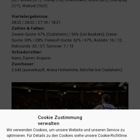
(7/1), Weitzel (10/2)
Viertelergebnisse:
28:22 / 28:22 / 27:18 / 18:21
Zahlen & Fakten:
Zweier-Quote: 67% (Crailsheim) / 56% (Uni Baskets); Dreier-
Quote: 39% / 28%; Freiwurf-Quote: 62% / 67%; Assists: 16 / 12;
Rebounds: 33 / 37; Turnover: 7 / 13
Schiedsrichter:
Naim, Damm, Krajacic
Zuschauer:
2.643 (ausverkauft, Arena Hohenlohe, Ilshofen bei Crailsheim)
Cookie Zustimmung
verwalten
Wir verwenden Cookies, um unsere Website und unseren Service zu
optimieren. Für Details zu den Cookies siehe unsere Cookie-Richtlinie.