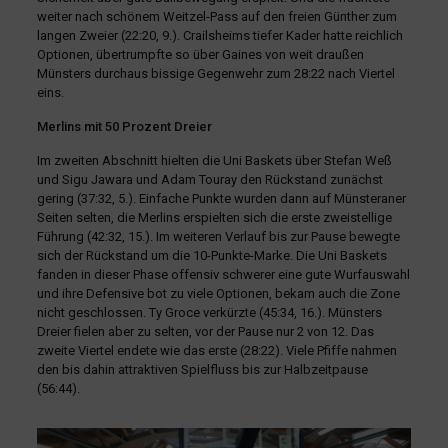
weiter nach schönem Weitzel-Pass auf den freien Günther zum
langen Zweier (22:20, 9.). Crailsheims tiefer Kader hatte reichlich
Optionen, übertrumpfte so über Gaines von weit draußen
Münsters durchaus bissige Gegenwehr zum 28:22 nach Viertel
eins.
Merlins mit 50 Prozent Dreier
Im zweiten Abschnitt hielten die Uni Baskets über Stefan Weß
und Sigu Jawara und Adam Touray den Rückstand zunächst
gering (37:32, 5.). Einfache Punkte wurden dann auf Münsteraner
Seiten selten, die Merlins erspielten sich die erste zweistellige
Führung (42:32, 15.). Im weiteren Verlauf bis zur Pause bewegte
sich der Rückstand um die 10-Punkte-Marke. Die Uni Baskets
fanden in dieser Phase offensiv schwerer eine gute Wurfauswahl
und ihre Defensive bot zu viele Optionen, bekam auch die Zone
nicht geschlossen. Ty Groce verkürzte (45:34, 16.). Münsters
Dreier fielen aber zu selten, vor der Pause nur 2 von 12. Das
zweite Viertel endete wie das erste (28:22). Viele Pfiffe nahmen
den bis dahin attraktiven Spielfluss bis zur Halbzeitpause
(56:44).