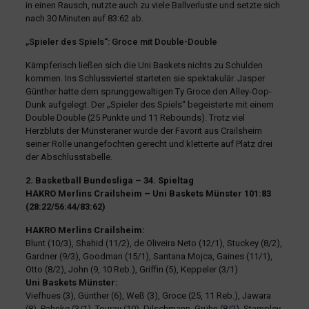
in einen Rausch, nutzte auch zu viele Ballverluste und setzte sich
nach 30 Minuten auf 83:62 ab.
„Spieler des Spiels“: Groce mit Double-Double
Kämpferisch ließen sich die Uni Baskets nichts zu Schulden
kommen. Ins Schlussviertel starteten sie spektakulär. Jasper
Günther hatte dem sprunggewaltigen Ty Groce den Alley-Oop-
Dunk aufgelegt. Der „Spieler des Spiels“ begeisterte mit einem
Double Double (25 Punkte und 11 Rebounds). Trotz viel
Herzbluts der Münsteraner wurde der Favorit aus Crailsheim
seiner Rolle unangefochten gerecht und kletterte auf Platz drei
der Abschlusstabelle.
2. Basketball Bundesliga – 34. Spieltag
HAKRO Merlins Crailsheim – Uni Baskets Münster 101:83
(28:22/56:44/83:62)
HAKRO Merlins Crailsheim:
Blunt (10/3), Shahid (11/2), de Oliveira Neto (12/1), Stuckey (8/2),
Gardner (9/3), Goodman (15/1), Santana Mojca, Gaines (11/1),
Otto (8/2), John (9, 10 Reb.), Griffin (5), Keppeler (3/1)
Uni Baskets Münster:
Viefhues (3), Günther (6), Weß (3), Groce (25, 11 Reb.), Jawara
(8), Pahnke (3/1), Touray (10), Dilschmann, Grühn (8/2), Stampley