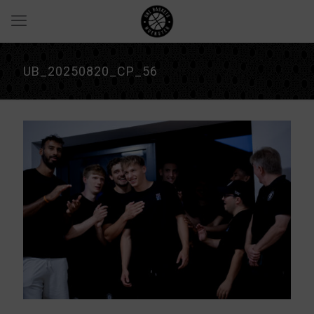
UB_20250820_CP_56