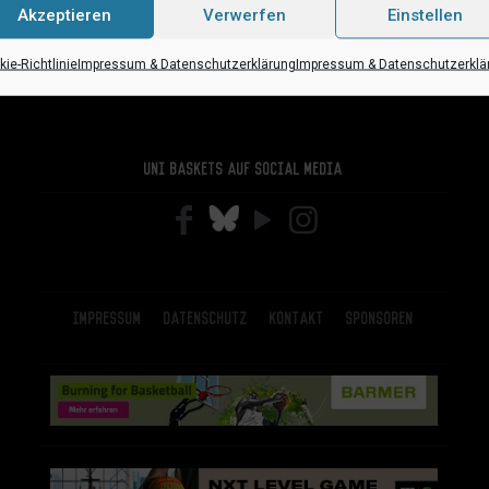
Akzeptieren
Verwerfen
Einstellen
ie-Richtlinie
Impressum & Datenschutzerklärung
Impressum & Datenschutzerklä
Uni Baskets auf Social Media
Impressum
Datenschutz
Kontakt
Sponsoren