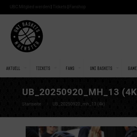
UBC Mitglied werden
|
Tickets
|
Fanshop
Aktuell
Tickets
Fans
Uni Baskets
Game
UB_20250920_MH_13 (4K
Startseite
UB_20250920_mh_13 (4k)