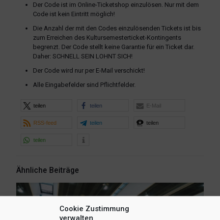
Der Code ist im Online-Ticketshop einzulösen. Nur mit dem
Code ist kein Eintritt möglich!
Die Anzahl der mit den Codes einzulösenden Tickets ist bis
zum Erreichen des Kultursemesterticket-Kontingents
begrenzt. Der Code stellt keine Garantie für ein Ticket dar.
Daher: SCHNELL SEIN LOHNT SICH!
Der Code wird nur per E-Mail verschickt!
Alle Eingabefelder sind Pflichtfelder.
teilen
teilen
E-Mail
RSS-feed
teilen
teilen
teilen
Ähnliche Beiträge
Cookie Zustimmung
verwalten