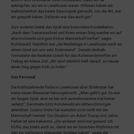
anknüpfen, wo wir in Leverkusen waren. Offensiv haben wir
wahrscheinlich das beste Saisonspiel gemacht, von der Art, wie
wir gespielt haben. Defensiv war das auch gut.“
Zum anderen bietet das Spiel eine besondere Konstellation.
„Nach dem Trainerwechsel und ihrem ersten Sieg werden wir auf
eine motivierte und gute Kölner Mannschaft treffen“, sagte
Rohdewald. Natürlich war „die Niederlage in Leverkusen nach so
einem Spiel von uns sehr frustrierend“. Gerade deshalb
formulierte der Baskets-Coach für das Aufeinandertreffen am
Freitag ein klares Ziel: „Wir sind ziemlich heiß darauf, zu Hause
einen Sieg gegen Köln zu holen.“
Das Personal
Die kräftezehrende Partie in Leverkusen über 50 Minuten hat
keine neuen Blessuren hervorgebracht. „Allen geht’s gut. Es war
ein langes Spiel, aber es hat sich ausnahmsweise mal keiner
verletzt“, berichtete Götz Rohdewald am Mittwochmorgen
erleichtert. Cosmo Grühn hat weiterhin noch nicht mit der
Mannschaft trainiert. Die Situation um Adam Touray und Julius
Ferber ist eine bekannte. „Die anderen sind mal gesund. Ich
hoffe, das bleibt auch so, damit wir ein bisschen Rhythmus mit
den zur Verfügung stehenden Spielern haben“, sagte der