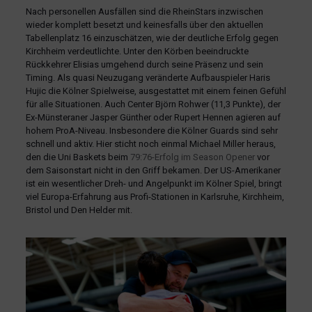
Nach personellen Ausfällen sind die RheinStars inzwischen
wieder komplett besetzt und keinesfalls über den aktuellen
Tabellenplatz 16 einzuschätzen, wie der deutliche Erfolg gegen
Kirchheim verdeutlichte. Unter den Körben beeindruckte
Rückkehrer Elisias umgehend durch seine Präsenz und sein
Timing. Als quasi Neuzugang veränderte Aufbauspieler Haris
Hujic die Kölner Spielweise, ausgestattet mit einem feinen Gefühl
für alle Situationen. Auch Center Björn Rohwer (11,3 Punkte), der
Ex-Münsteraner Jasper Günther oder Rupert Hennen agieren auf
hohem ProA-Niveau. Insbesondere die Kölner Guards sind sehr
schnell und aktiv. Hier sticht noch einmal Michael Miller heraus,
den die Uni Baskets beim
79:76-Erfolg im Season Opener
vor
dem Saisonstart nicht in den Griff bekamen. Der US-Amerikaner
ist ein wesentlicher Dreh- und Angelpunkt im Kölner Spiel, bringt
viel Europa-Erfahrung aus Profi-Stationen in Karlsruhe, Kirchheim,
Bristol und Den Helder mit.