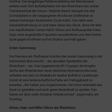
Günther. Der langjährige Publikumsliebling der Münsteraner
erlebte nach fünf Auftaktpleiten mit den RheinStars den ersten
Trainerwechsel der Saison. Stephan Baeck übergab bei den
Domstädtern in der vergangenen Woche als Cheftrainer an
seinen bisherigen Assistenten Zoran Kukic. Der nahm eine
Generalüberholung vor und hatte dabei das Glück, dass mit dem
neu verpflichteten Center Hall B. Elisias und Aufbauspieler Haris
Hujic zwei angedachte Fixpunkte zurückkehrten und dem Kölner
Spiel gegen Kirchheim sofort Struktur und Halt gaben.
Erster Saisonsieg
Die Premiere als Cheftrainer brachte den ersten Saisonsieg in der
heimischen Motorworld – der aktuellen Spielstätte der
RheinStars – ein. Das begeisternde 87:74 gegen die Knights
dürfte den Rheinländern einen ähnlichen Motivations-Booster
verleihen wie den Uni Baskets ihr starker Auftritt in Leverkusen.
Somit ist eine leidenschaftliche Partie am Freitagabend zu
erwarten. „Wir hatten uns vorgenommen, mit hoher Intensität das
Spiel zu gestalten und auch guten Basketball zu spielen. Das
haben wir über weite Strecken hinbekommen“, sagte Kukic am
Sonntag.
Elisias, Hujic und Miller führen die RheinStars