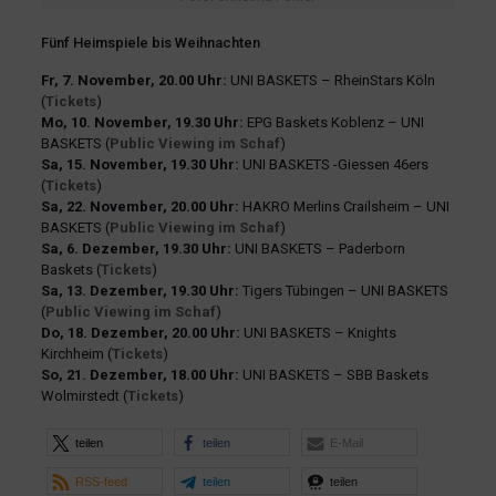
Fünf Heimspiele bis Weihnachten
Fr, 7. November, 20.00 Uhr:
UNI BASKETS – RheinStars Köln
(
Tickets
)
Mo, 10. November, 19.30 Uhr:
EPG Baskets Koblenz – UNI
BASKETS (
Public Viewing im Schaf
)
Sa, 15. November, 19.30 Uhr:
UNI BASKETS -Giessen 46ers
(
Tickets
)
Sa, 22. November, 20.00 Uhr:
HAKRO Merlins Crailsheim – UNI
BASKETS (
Public Viewing im Schaf
)
Sa, 6. Dezember, 19.30 Uhr:
UNI BASKETS – Paderborn
Baskets (
Tickets
)
Sa, 13. Dezember, 19.30 Uhr:
Tigers Tübingen – UNI BASKETS
(
Public Viewing im Schaf
)
Do, 18. Dezember, 20.00 Uhr:
UNI BASKETS – Knights
Kirchheim (
Tickets
)
So, 21. Dezember, 18.00 Uhr:
UNI BASKETS – SBB Baskets
Wolmirstedt (
Tickets
)
teilen
teilen
E-Mail
RSS-feed
teilen
teilen