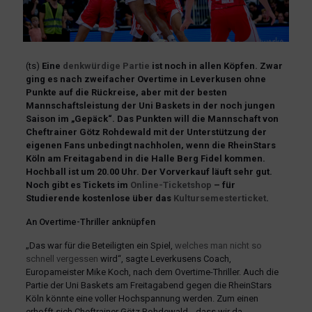
(ts)
Eine
denkwürdige Partie
ist noch in allen Köpfen. Zwar
ging es nach zweifacher Overtime in Leverkusen ohne
Punkte auf die Rückreise, aber mit der besten
Mannschaftsleistung der Uni Baskets in der noch jungen
Saison im „Gepäck“. Das Punkten will die Mannschaft von
Cheftrainer Götz Rohdewald mit der Unterstützung der
eigenen Fans unbedingt nachholen, wenn die RheinStars
Köln am Freitagabend in die Halle Berg Fidel kommen.
Hochball ist um 20.00 Uhr. Der Vorverkauf läuft sehr gut.
Noch gibt es Tickets im
Online-Ticketshop
– für
Studierende kostenlose über das
Kultursemesterticket
.
An Overtime-Thriller anknüpfen
„Das war für die Beteiligten ein Spiel,
welches man nicht so
schnell vergessen
wird“, sagte Leverkusens Coach,
Europameister Mike Koch, nach dem Overtime-Thriller. Auch die
Partie der Uni Baskets am Freitagabend gegen die RheinStars
Köln könnte eine voller Hochspannung werden. Zum einen
erhofft sich Cheftrainer Götz Rohdewald, „dass wir da