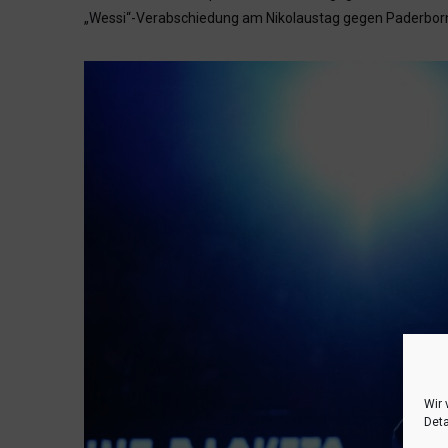
„Wessi“-Verabschiedung am Nikolaustag gegen Paderbor
Wir 
Deta