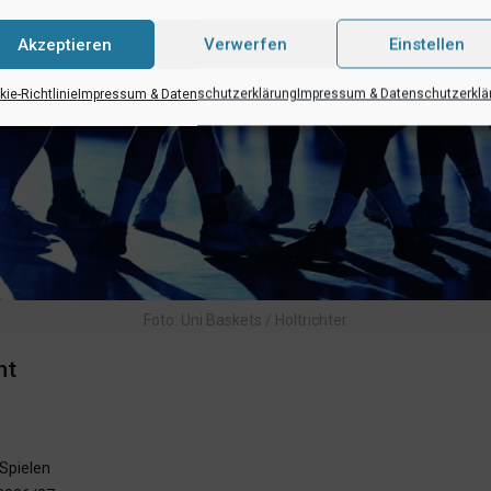
Akzeptieren
Verwerfen
Einstellen
ie-Richtlinie
Impressum & Datenschutzerklärung
Impressum & Datenschutzerklä
Foto: Uni Baskets / Holtrichter
ht
-Spielen