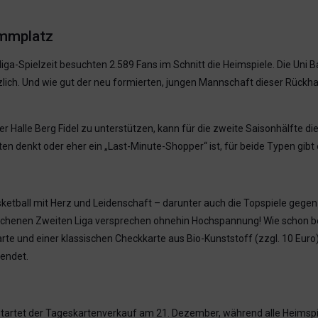
mmplatz
liga-Spielzeit besuchten 2.589 Fans im Schnitt die Heimspiele. Die Uni
zlich. Und wie gut der neu formierten, jungen Mannschaft dieser Rückhal
 Halle Berg Fidel zu unterstützen, kann für die zweite Saisonhälfte di
n denkt oder eher ein „Last-Minute-Shopper“ ist, für beide Typen gibt
Basketball mit Herz und Leidenschaft – darunter auch die Topspiele geg
ichenen Zweiten Liga versprechen ohnehin Hochspannung! Wie schon bei 
te und einer klassischen Checkkarte aus Bio-Kunststoff (zzgl. 10 Euro)
sendet.
tartet der Tageskartenverkauf am 21. Dezember, während alle Heimspie