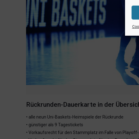
Cook
Rückrunden-Dauerkarte in der Übersic
• alle neun Uni-Baskets-Heimspiele der Rückrunde
• günstiger als 9 Tagestickets
• Vorkaufsrecht für den Stammplatz im Falle von Playoff