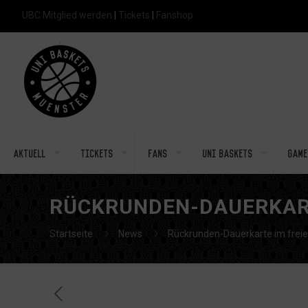
UBC Mitglied werden
|
Tickets
|
Fanshop
Aktuell
Tickets
Fans
Uni Baskets
Game
RÜCKRUNDEN-DAUERKART
Startseite
News
Rückrunden-Dauerkarte im frei