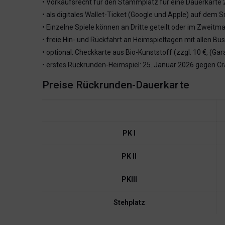
• Vorkaufsrecht für den Stammplatz für eine Dauerkarte
• als digitales Wallet-Ticket (Google und Apple) auf dem
• Einzelne Spiele können an Dritte geteilt oder im Zweit
• freie Hin- und Rückfahrt an Heimspieltagen mit allen B
• optional: Checkkarte aus Bio-Kunststoff (zzgl. 10 €, (Ga
• erstes Rückrunden-Heimspiel: 25. Januar 2026 gegen Cr
Preise Rückrunden-Dauerkarte
PK I
PK II
PKIII
Stehplatz