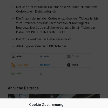
Der Code ist im Online-Ticketshop einzulösen. Nur mit dem
Code ist kein Eintritt möglich!
Die Anzahl der mit den Codes einzulösenden Tickets ist bis
zum Erreichen des Kultursemesterticket-Kontingents
begrenzt. Der Code stellt keine Garantie für ein Ticket dar.
Daher: SCHNELL SEIN LOHNT SICH!
Der Code wird nur per E-Mail verschickt!
Alle Eingabefelder sind Pflichtfelder.
teilen
teilen
E-Mail
RSS-feed
teilen
teilen
teilen
Ähnliche Beiträge
Cookie Zustimmung