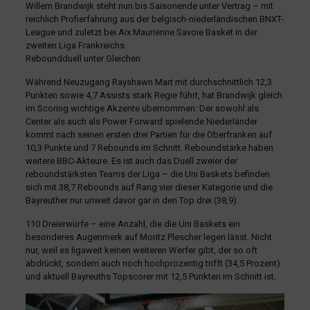
Willem Brandwijk steht nun bis Saisonende unter Vertrag – mit
reichlich Profierfahrung aus der belgisch-niederländischen BNXT-
League und zuletzt bei Aix Maurienne Savoie Basket in der
zweiten Liga Frankreichs.
Reboundduell unter Gleichen
Während Neuzugang Rayshawn Mart mit durchschnittlich 12,3
Punkten sowie 4,7 Assists stark Regie führt, hat Brandwijk gleich
im Scoring wichtige Akzente übernommen: Der sowohl als
Center als auch als Power Forward spielende Niederländer
kommt nach seinen ersten drei Partien für die Oberfranken auf
10,3 Punkte und 7 Rebounds im Schnitt. Reboundstärke haben
weitere BBC-Akteure. Es ist auch das Duell zweier der
reboundstärksten Teams der Liga – die Uni Baskets befinden
sich mit 38,7 Rebounds auf Rang vier dieser Kategorie und die
Bayreuther nur unweit davor gar in den Top drei (38,9).
110 Dreierwürfe – eine Anzahl, die die Uni Baskets ein
besonderes Augenmerk auf Moritz Plescher legen lässt. Nicht
nur, weil es ligaweit keinen weiteren Werfer gibt, der so oft
abdrückt, sondern auch noch hochprozentig trifft (34,5 Prozent)
und aktuell Bayreuths Topscorer mit 12,5 Punkten im Schnitt ist.