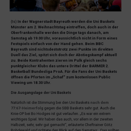
(ts)
In der Wagnerstadt Bayreuth werden die Uni Baskets
Münster am 2. Weihnachtstag eintreffen, doch auch in der
Oberfrankenhalle werden die Dinge tags danach, am
Samstag ab 19.00 Uhr, voraussichtlich nicht in Form eines
Festspiels einfach von der Hand gehen. Beim BBC
Bayreuth sind nichtsdestotrotz zwei Punkte im direkten
Duell das Ziel, spitzt sich doch der Abstiegskampf aktuell
zu. Beide Kontrahenten zieren im Pulk gleich sechs
punktgleicher Klubs das untere Drittel der BARMER 2.
Basketball Bundesliga ProA. Für die Fans der Uni Baskets
öffnen die Pforten im „Schaf“ zum kostenlosen Public
Viewing um 18.30 Uhr.
Die Ausgangslage der Uni Baskets
Natürlich ist die Stimmung bei den Uni Baskets
nach dem
77:67-Heimerfolg
gegen die SBB Baskets sehr gut. Auch die
Knie-OP bei Bo Hodges ist gut verlaufen. „Es war ein extrem
wichtiges Spiel. Wir haben das auch, vor allem in der zweiten
Halbzeit, sehr, sehr gut gemacht“, erläuterte Cheftrainer Götz
Rohdewald und richtete den Blick auf den Samstag: „Das sollten