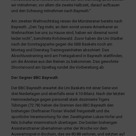
wir mitnehmen, vor allem die zweite Halbzeit, darauf aufbauen
und den Schwung mitnehmen nach Bayreuth.“
Am zweiten Weihnachtstag reisen die Münsteraner bereits nach
Bayreuth. „Den Tag mehr, an dem sonst unsere Amerikaner an
Weihnachten bei uns zu Hause sind, haben wir diesmal somit
leider nicht“, berichtete Rohdewald. Zuvor haben die Uni-Städter
nach der Sonntagspartie gegen die SBB Baskets noch am
Montag und Dienstag Trainingseinheiten absolviert. Das
Abschlusstraining wird am Freitagabend in Bayreuth stattfinden,
um die Anreise aus den Beinen zu bekommen. Das gewohnte
Shootaround am Spieltag rundet die Vorbereitung ab.
Der Gegner BBC Bayreuth
Der BBC Bayreuth erwartet die Uni Baskets mit einer Serie von
drei Niederlagen und ebenfalls einer 4:10-Bilanz. Nach der letzten
Heimniederlage gegen personell stark dezimierte Tigers
Tübingen (72:78) haben die Gremien des BBC Bayreuth den
bisherigen Cheftrainer Florian Wedell freigestellt und die
sportliche Verantwortung für den Zweitligisten Lukas Hofer und
Nils Scheller interimistisch übertragen. Die beiden bisherigen
Assistenztrainer übernahmen unter der Woche vor dem
Auswärtsspiel in Bochum, das sie 80:88 verloren, und setzten auf