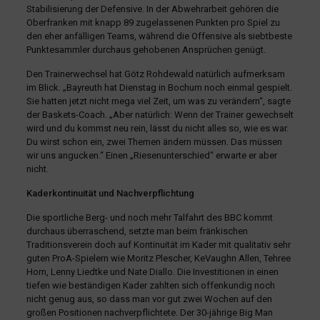
Stabilisierung der Defensive. In der Abwehrarbeit gehören die
Oberfranken mit knapp 89 zugelassenen Punkten pro Spiel zu
den eher anfälligen Teams, während die Offensive als siebtbeste
Punktesammler durchaus gehobenen Ansprüchen genügt.
Den Trainerwechsel hat Götz Rohdewald natürlich aufmerksam
im Blick. „Bayreuth hat Dienstag in Bochum noch einmal gespielt.
Sie hatten jetzt nicht mega viel Zeit, um was zu verändern“, sagte
der Baskets-Coach. „Aber natürlich: Wenn der Trainer gewechselt
wird und du kommst neu rein, lässt du nicht alles so, wie es war.
Du wirst schon ein, zwei Themen ändern müssen. Das müssen
wir uns angucken.“ Einen „Riesenunterschied“ erwarte er aber
nicht.
Kaderkontinuität und Nachverpflichtung
Die sportliche Berg- und noch mehr Talfahrt des BBC kommt
durchaus überraschend, setzte man beim fränkischen
Traditionsverein doch auf Kontinuität im Kader mit qualitativ sehr
guten ProA-Spielern wie Moritz Plescher, KeVaughn Allen, Tehree
Horn, Lenny Liedtke und Nate Diallo. Die Investitionen in einen
tiefen wie beständigen Kader zahlten sich offenkundig noch
nicht genug aus, so dass man vor gut zwei Wochen auf den
großen Positionen nachverpflichtete. Der 30-jährige Big Man