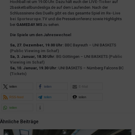
Hochball ist um 19.00 Uhr. Dazu hält euch der
LIVE-Ticker
auf
2basketballbundesliga.de auf dem Laufenden. Nach der
Schlusssirene des Duells gibt es das gesamte Spiel im
Re-Live
bei Sporteurope.TV
und die Pressekonferenz sowie Highlights
bei
GAMEDAY.MS
zu sehen.
Die Spiele um den Jahreswechsel
Sa, 27. Dezember, 19.00 Uhr:
BBC Bayreuth – UNI BASKETS
(
Public Viewing im Schaf
)
Sa, 3. Januar, 18.30 Uhr:
BG Göttingen – UNI BASKETS (
Public
Viewing im Schaf
)
Sa, 10. Januar, 19.30 Uhr:
UNI BASKETS – Nürnberg Falcons BC
(
Tickets
)
teilen
teilen
E-Mail
RSS-feed
teilen
teilen
teilen
Ähnliche Beiträge