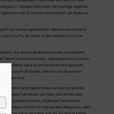
n Umfeld machen kann“, hatte Paul Viefhues vor rund
anlagten 21-Jährigen nicht mehr. Demzufolge begleiten
önne ihm das. Er hat sehr viel investiert. Ich denke da
ielt. Und es war eigentlich klar, dass wir keine Chance
, und ich hoffe, da macht er den nächsten Schritt in
steams. Aus diesem Blickwinkel heraus verdeutlichte
iel Talent hat und weil unsere Jugendarbeit im Verein so
roB zu bleiben, wäre für ihn ein Rückschritt gewesen.
Paul ist ein ProA-Spieler, dem hier und da noch ein
ch bringen wird“.
ber wenn ich jetzt daran denke, wird es mir natürlich
ge Münsteraner hob hervor: „Ich habe mich immer sehr
uletzt bei dieser schönen, elfjährigen Reise enorm
n. Außerdem möchte ich mich bei allen Mitspielern, allen
ets: „Man ist schon verwöhnt, was die Zuschauerzahlen