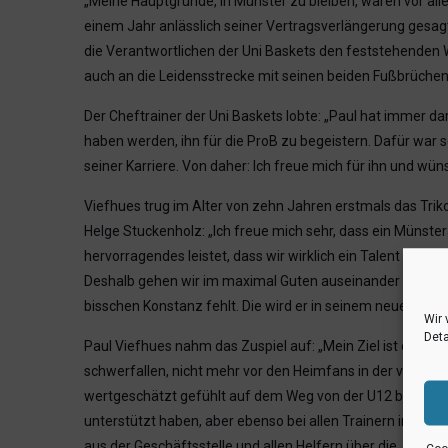
„Meine Hauptgründe, in Münster zu bleiben, waren vor all
einem Jahr anlässlich seiner Vertragsverlängerung gesag
die Verantwortlichen der Uni Baskets den feststehenden We
auch an die Leidensstrecke mit seinen beiden Fußbrüchen
Der Cheftrainer der Uni Baskets lobte: „Paul hat immer dar
haben werden, ihn für die ProB zu begeistern. Dafür war se
seiner Karriere. Von daher: Ich freue mich für ihn und wün
Viefhues trug im Alter von zehn Jahren erstmals das Tri
Helge Stuckenholz: „Ich freue mich sehr, dass ein Münster
hervorragendes leistet, dass wir wirklich ein Talent von d
Deshalb gehen wir im maximal Guten auseinander und wünsc
bisschen Konstanz fehlt. Die wird er in seinem neuen Team
Wir 
Deta
Paul Viefhues nahm das Zuspiel auf: „Mein Ziel ist einfac
schwerfallen, nicht mehr vor den Heimfans in der vollen H
wertgeschätzt gefühlt auf dem Weg von der U12 bis in das
unterstützt haben, aber ebenso bei allen Trainern in 11 
aus der Geschäftsstelle und allen Helfern über die Jahre