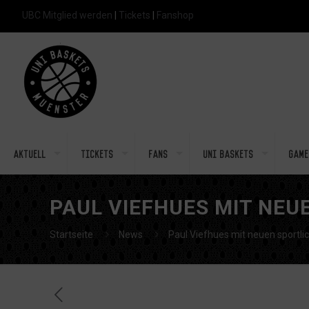
UBC Mitglied werden
|
Tickets
|
Fanshop
Aktuell
Tickets
Fans
Uni Baskets
Game
PAUL VIEFHUES MIT NEU
Startseite
News
Paul Viefhues mit neuen sportli