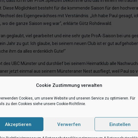
em, dass ich in der ProA Spielzeit bekomme und das in einem vertraute
t. Diese Möglichkeit besteht für die kommende Saison für den hochver
chsel des Eigengewächses mit Verständnis. „Ich habe Paul gesagt, ich g
, wo die ganze Saison weg war“, erklärte Götz Rohdewald.
an geglaubt, viel gearbeitet und eine sehr gute ProA-Saison bei uns gesp
in Jahr zu gut. Ich glaube, bei seinem neuen Club ist er gut aufgehoben
sche ihm da alles erdenklich Gute!“
kot des UBC Münster und durchlief bei seinem Heimatklub alle Nachwuch
aner jetzt einmal aus seinem Münsteraner Nest ausfliegt, weil Paul so v
em Format herausbringen, wie es Paul hat. Noch ein Jahr mit uns in der P
Cookie Zustimmung verwalten
hen ihm nur das Beste.“ Der Manager der Uni Baskets ist sich sicher: „
 dann finden.“ Zudem ist er „sehr gespannt darauf, wie weit es Paul no
verwenden Cookies, um unsere Website und unseren Service zu optimieren. Für
ils zu den Cookies siehe unsere Cookie-Richtlinie.
h, im Endeffekt herauszufinden, wie weit es mit Basketball gehen kann, a
alle in der Stadt zu spielen, in der ich groß geworden bin.“ Der gebürti
 ProA-Team. Ich bedanke mich vor allem bei Helge und Götz, die mich z
Akzeptieren
Verwerfen
Einstellen
Jahren UBC Münster sowie selbstverständlich auch den Physios und Ärzte
 bedanken.“ Viefhues’ ganz besonderer Dank galt den Fans der Uni Bask