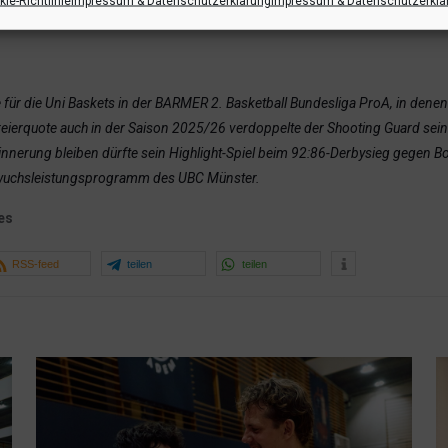
ie-Richtlinie
Impressum & Datenschutzerklärung
Impressum & Datenschutzerklä
 für die Uni Baskets in der BARMER 2. Basketball Bundesliga ProA, in dene
reierquote auch in der Saison 2025/26 verdoppelte der Shooting Guard seine 
innerung bleiben dürfte sein Highlight-Spiel beim 92:86-Derbysieg gegen B
chwuchsleistungsprogramm des UBC Münster.
es
RSS-feed
teilen
teilen