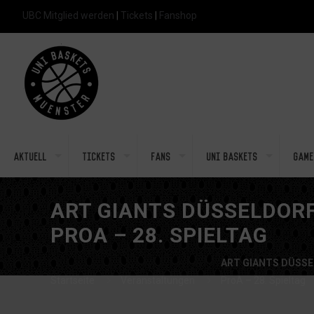
UBC Mitglied werden
|
Tickets
|
Fanshop
Aktuell
Tickets
Fans
Uni Baskets
Game
ART GIANTS DÜSSELDOR
PROA – 28. SPIELTAG
ART GIANTS DÜSS
Startseite
Veranstaltungen
ProA – 28. Spieltag