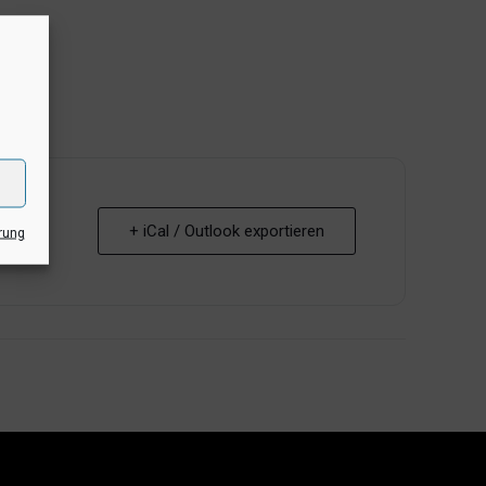
+ iCal / Outlook exportieren
rung