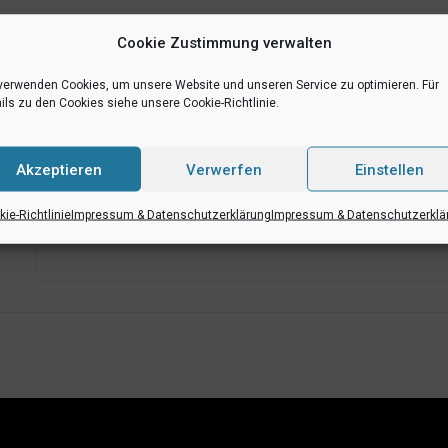
Liveticker:
https://live.zweite-basketball-bundesliga.de/
Cookie Zustimmung verwalten
verwenden Cookies, um unsere Website und unseren Service zu optimieren. Für
ils zu den Cookies siehe unsere Cookie-Richtlinie.
Akzeptieren
Verwerfen
Einstellen
+ Zu Google Kalender hinzufügen
ie-Richtlinie
Impressum & Datenschutzerklärung
Impressum & Datenschutzerklä