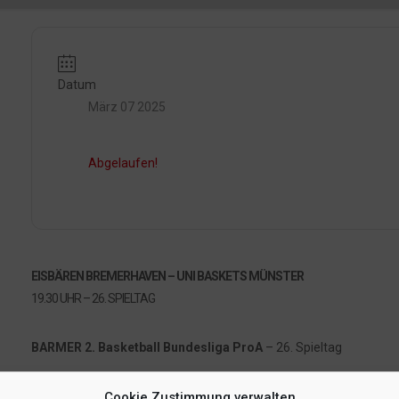
Datum
März 07 2025
Abgelaufen!
EISBÄREN BREMERHAVEN – UNI BASKETS MÜNSTER
19.30 UHR – 26. SPIELTAG
BARMER 2. Basketball Bundesliga ProA
– 26. Spieltag
Cookie Zustimmung verwalten