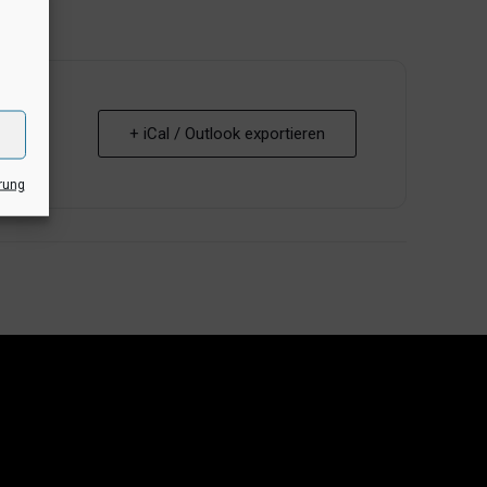
+ iCal / Outlook exportieren
rung