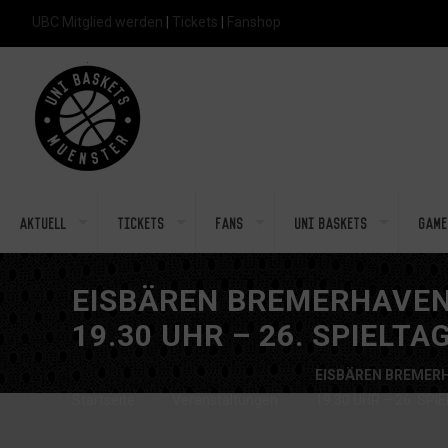
UBC Mitglied werden
|
Tickets
|
Fanshop
Aktuell
Tickets
Fans
Uni Baskets
Game
EISBÄREN BREMERHAVEN
19.30 UHR – 26. SPIELTA
EISBÄREN BREMERH
Startseite
Veranstaltungen
19.30 UHR – 26. SPI