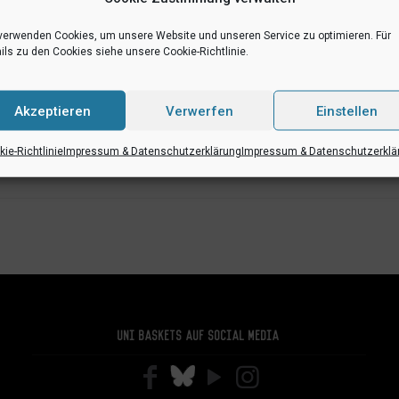
verwenden Cookies, um unsere Website und unseren Service zu optimieren. Für
ils zu den Cookies siehe unsere Cookie-Richtlinie.
+ Zu Google Kalender hinzufügen
Akzeptieren
Verwerfen
Einstellen
ie-Richtlinie
Impressum & Datenschutzerklärung
Impressum & Datenschutzerklä
Uni Baskets auf Social Media