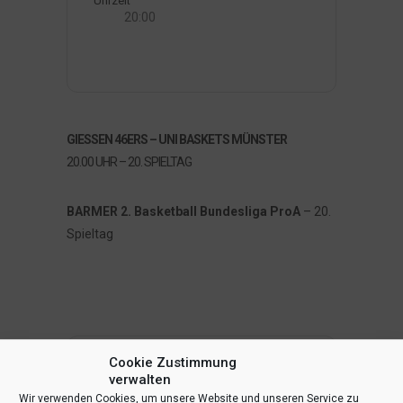
Uhrzeit
20:00
GIESSEN 46ERS – UNI BASKETS MÜNSTER
20.00 UHR – 20. SPIELTAG
BARMER 2. Basketball Bundesliga ProA
– 20.
Spieltag
Cookie Zustimmung
verwalten
Wir verwenden Cookies, um unsere Website und unseren Service zu