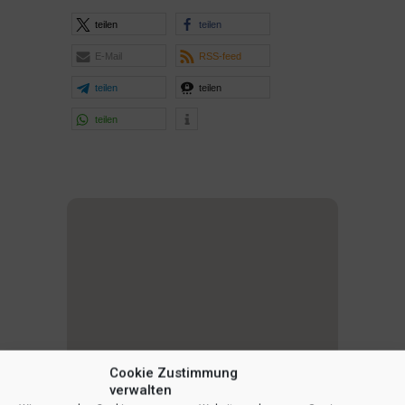
teilen
teilen
E-Mail
RSS-feed
teilen
teilen
teilen
Cookie Zustimmung
verwalten
1