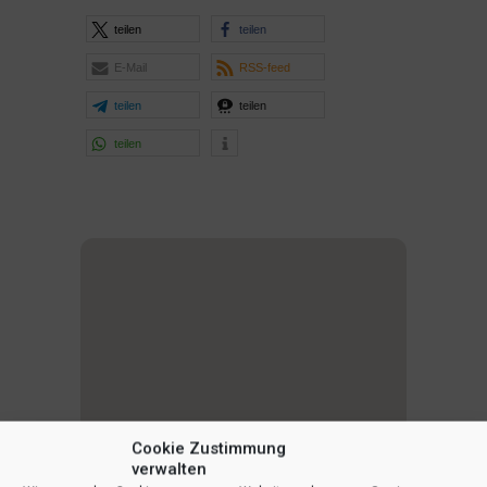
teilen
teilen
E-Mail
RSS-feed
teilen
teilen
teilen
Cookie Zustimmung
verwalten
1