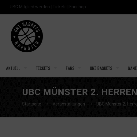
UBC Mitglied werden
|
Tickets
|
Fanshop
Aktuell
Tickets
Fans
Uni Baskets
Game
UBC MÜNSTER 2. HERREN
Startseite
Veranstaltungen
UBC Münster 2. Herr