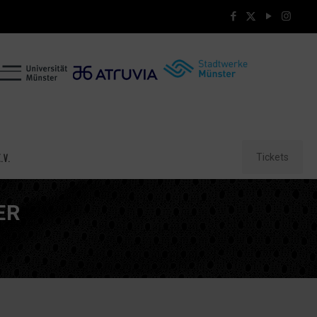
Tickets
.V.
ER