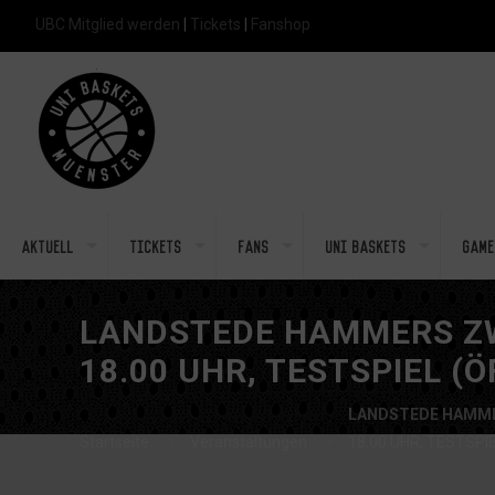
UBC Mitglied werden
|
Tickets
|
Fanshop
Aktuell
Tickets
Fans
Uni Baskets
Game
LANDSTEDE HAMMERS ZW
18.00 UHR, TESTSPIEL (
LANDSTEDE HAMME
Startseite
Veranstaltungen
18.00 UHR, TESTSPI