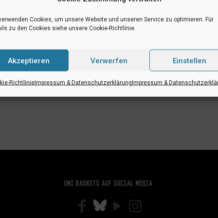
verwenden Cookies, um unsere Website und unseren Service zu optimieren. Für
ils zu den Cookies siehe unsere Cookie-Richtlinie.
+ Zu Google Kalender hinzufügen
Akzeptieren
Verwerfen
Einstellen
ie-Richtlinie
Impressum & Datenschutzerklärung
Impressum & Datenschutzerklä
Uni Baskets auf Social Media