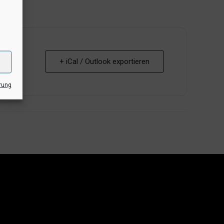
+ iCal / Outlook exportieren
rung