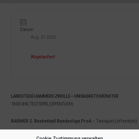
Datum
Aug. 31 2025
Abgelaufen!
LANDSTEDE HAMMERS ZWOLLE – UNI BASKETS MÜNSTER
18.00 UHR, TESTSPIEL (ÖFFENTLICH)
BARMER 2. Basketball Bundesliga ProA
– Testspiel (öffentlich)
Cookie Zustimmung verwalten