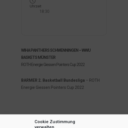
Uhrzeit
18:30
WIHA PANTHERS SCHWENNINGEN – WWU
BASKETS MÜNSTER
ROTH Energie Giessen Pointers Cup 2022
BARMER 2. Basketball Bundesliga
– ROTH
Energie Giessen Pointers Cup 2022
Cookie Zustimmung
verwalten