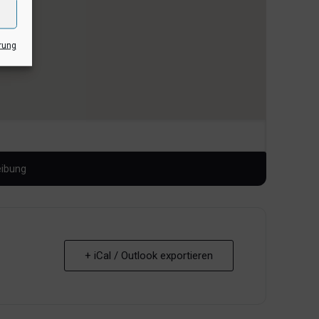
rung
+ iCal / Outlook exportieren