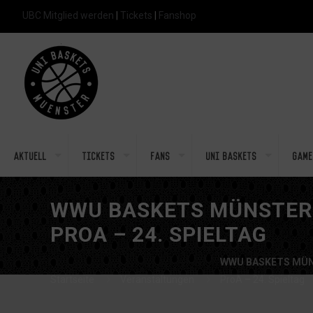
UBC Mitglied werden
|
Tickets
|
Fanshop
Aktuell
Tickets
Fans
Uni Baskets
Game
WWU BASKETS MÜNSTER 
PROA – 24. SPIELTAG
WWU BASKETS MÜN
Startseite
Veranstaltungen
ProA – 24. Spieltag