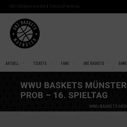
UBC Mitglied werden
|
Tickets
|
Fanshop
Aktuell
Tickets
Fans
Uni Baskets
Game
WWU BASKETS MÜNSTER 
PROB – 16. SPIELTAG
WWU BASKETS MÜN
Startseite
Veranstaltungen
ProB – 16. Spieltag