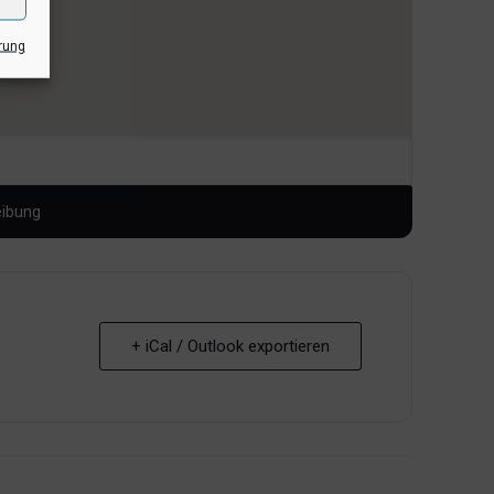
rung
+ iCal / Outlook exportieren