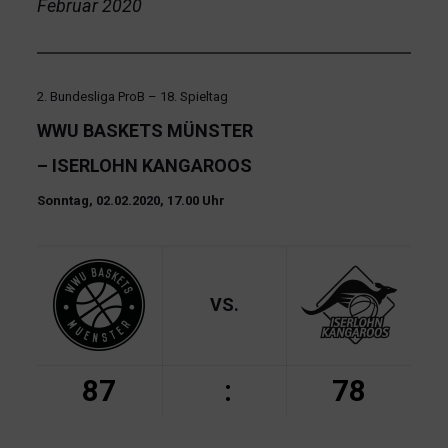
Februar 2020
2. Bundesliga ProB – 18. Spieltag
WWU BASKETS MÜNSTER
– ISERLOHN KANGAROOS
Sonntag, 02.02.2020, 17.00 Uhr
VS.
87
:
78