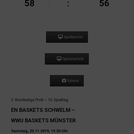
58
:
56
Spielbericht
Spielstatistik
Galerie
2. Bundesliga ProB – 10. Spieltag
EN BASKETS SCHWELM –
WWU BASKETS MÜNSTER
Samstag, 23.11.2019, 19.30 Uhr