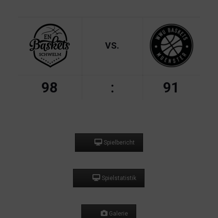
VS.
98
:
91
Spielbericht
Spielstatistik
Galerie