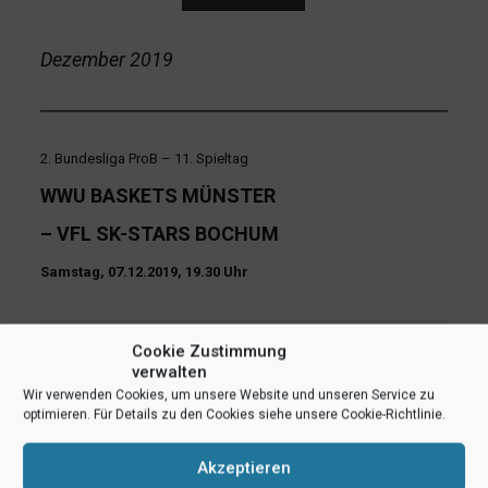
Dezember 2019
2. Bundesliga ProB – 11. Spieltag
WWU BASKETS MÜNSTER
– VFL SK-STARS BOCHUM
Samstag, 07.12.2019, 19.30 Uhr
Cookie Zustimmung
verwalten
VS.
Wir verwenden Cookies, um unsere Website und unseren Service zu
optimieren. Für Details zu den Cookies siehe unsere Cookie-Richtlinie.
Akzeptieren
65
:
66