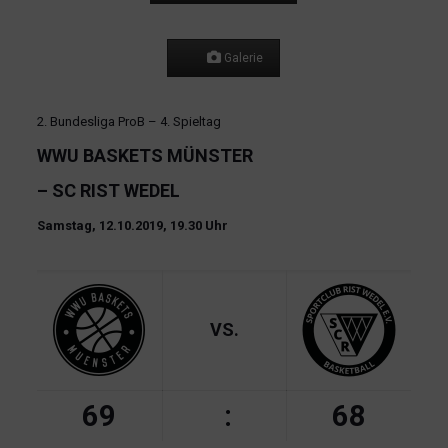
Galerie
2. Bundesliga ProB – 4. Spieltag
WWU BASKETS MÜNSTER
– SC RIST WEDEL
Samstag, 12.10.2019, 19.30 Uhr
VS.
69
:
68