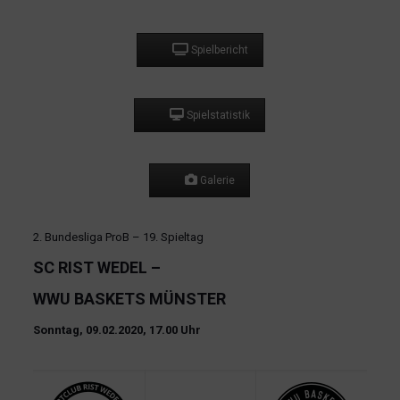
Spielbericht
Spielstatistik
Galerie
2. Bundesliga ProB – 19. Spieltag
SC RIST WEDEL –
WWU BASKETS MÜNSTER
Sonntag, 09.02.2020, 17.00 Uhr