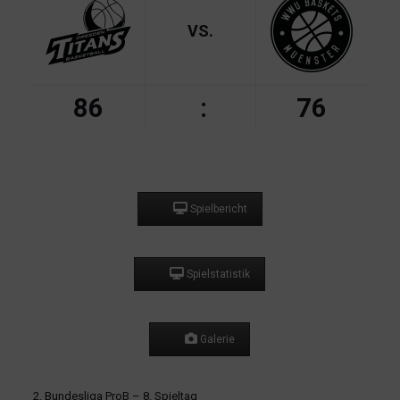
VS.
86
:
76
Spielbericht
Spielstatistik
Galerie
2. Bundesliga ProB – 8. Spieltag