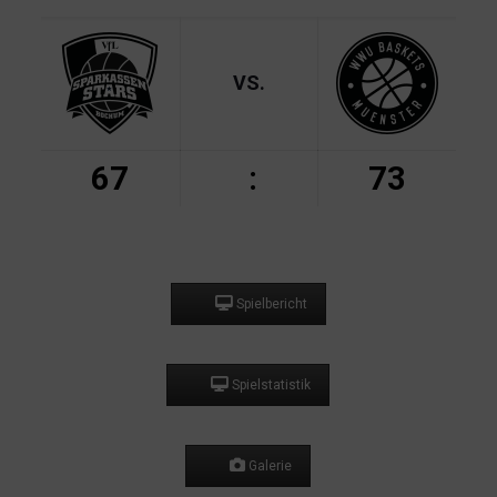
VS.
67
:
73
Spielbericht
Spielstatistik
Galerie