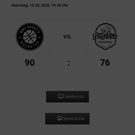
Samstag, 15.02.2020, 19.30 Uhr
VS.
90
:
76
Spielbericht
Spielstatistik