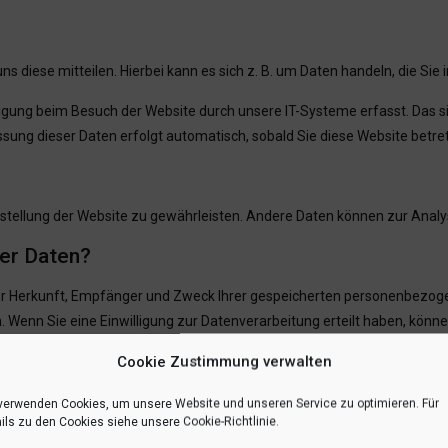
 diese mitteilen. Hierbei kann es sich z. B. um Daten handeln, die Sie 
gung beim Besuch der Website durch unsere IT-Systeme erfasst. Das sin
ssung dieser Daten erfolgt automatisch, sobald Sie diese Website betre
eitstellung der Website zu gewährleisten. Andere Daten können zur Ana
rer Daten?
über Herkunft, Empfänger und Zweck Ihrer gespeicherten personenbezog
 Wenn Sie eine Einwilligung zur Datenverarbeitung erteilt haben, können 
mmten Umständen die Einschränkung der Verarbeitung Ihrer personenbe
Cookie Zustimmung verwalten
de zu.
verwenden Cookies, um unsere Website und unseren Service zu optimieren. Für
können Sie sich jederzeit an uns wenden.
ils zu den Cookies siehe unsere Cookie-Richtlinie.