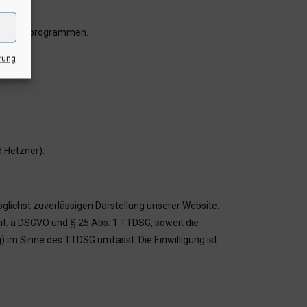
n Analyseprogrammen.
rung
d Hetzner).
öglichst zuverlässigen Darstellung unserer Website.
lit. a DSGVO und § 25 Abs. 1 TTDSG, soweit die
) im Sinne des TTDSG umfasst. Die Einwilligung ist