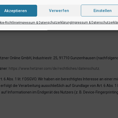
anbietern
Akzeptieren
Verwerfen
Einstellen
tistisch ausgewertet werden. Das geschieht vor allem mit sogenannte
ie-Richtlinie
Impressum & Datenschutzerklärung
Impressum & Datenschutzerklä
finden Sie in der folgenden Datenschutzerklärung.
Hetzner Online GmbH, Industriestr. 25, 91710 Gunzenhausen (nachfolgen
zner:
https://www.hetzner.com/de/rechtliches/datenschutz
.
 6 Abs. 1 lit. f DSGVO. Wir haben ein berechtigtes Interesse an einer m
rfolgt die Verarbeitung ausschließlich auf Grundlage von Art. 6 Abs. 1 
 auf Informationen im Endgerät des Nutzers (z. B. Device-Fingerprinting