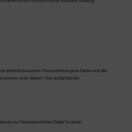
Frames ist nur mit schriftlicher Erlaubnis zulässig.
iese Website besuchen. Personenbezogene Daten sind alle
ie unserer unter diesem Text aufgeführten
nweis zur Verantwortlichen Stelle“ in dieser