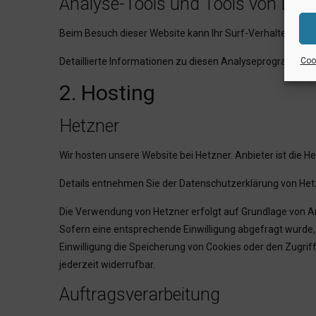
Analyse-Tools und Tools von Dritt­
Beim Besuch dieser Website kann Ihr Surf-Verhalten sta
Cook
Detaillierte Informationen zu diesen Analyseprogrammen 
2. Hosting
Hetzner
Wir hosten unsere Website bei Hetzner. Anbieter ist die 
Details entnehmen Sie der Datenschutzerklärung von Het
Die Verwendung von Hetzner erfolgt auf Grundlage von Art.
Sofern eine entsprechende Einwilligung abgefragt wurde, e
Einwilligung die Speicherung von Cookies oder den Zugriff
jederzeit widerrufbar.
Auftragsverarbeitung