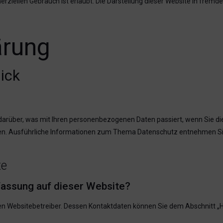
iellen Gebrauch ist erlaubt. Die Darstellung dieser Website in fremden 
ärung
ick
 darüber, was mit Ihren personenbezogenen Daten passiert, wenn Sie d
önnen. Ausführliche Informationen zum Thema Datenschutz entnehmen S
te
rfassung auf dieser Website?
en Websitebetreiber. Dessen Kontaktdaten können Sie dem Abschnitt „Hi