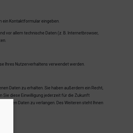
in ein Kontaktformular eingeben.
d vor allem technische Daten (z. B. Internetbrowser,
ten.
lyse Ihres Nutzerverhaltens verwendet werden.
enen Daten zu erhalten. Sie haben außerdem ein Recht,
Sie diese Einwilligung jederzeit für die Zukunft
zogenen Daten zu verlangen. Des Weiteren steht Ihnen