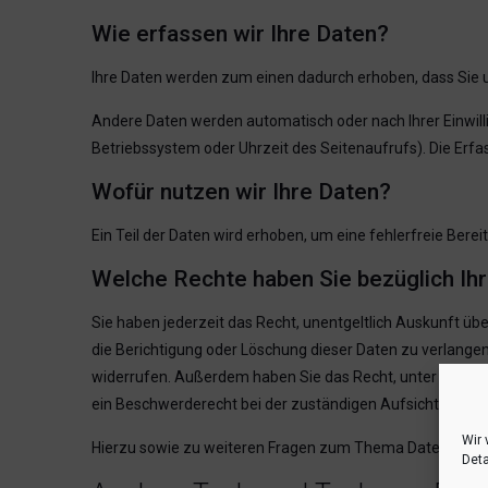
Wie erfassen wir Ihre Daten?
Ihre Daten werden zum einen dadurch erhoben, dass Sie uns
Andere Daten werden automatisch oder nach Ihrer Einwilli
Betriebssystem oder Uhrzeit des Seitenaufrufs). Die Erfa
Wofür nutzen wir Ihre Daten?
Ein Teil der Daten wird erhoben, um eine fehlerfreie Ber
Welche Rechte haben Sie bezüglich Ih
Sie haben jederzeit das Recht, unentgeltlich Auskunft 
die Berichtigung oder Löschung dieser Daten zu verlangen.
widerrufen. Außerdem haben Sie das Recht, unter besti
ein Beschwerderecht bei der zuständigen Aufsichtsbehör
Wir 
Hierzu sowie zu weiteren Fragen zum Thema Datenschutz 
Deta