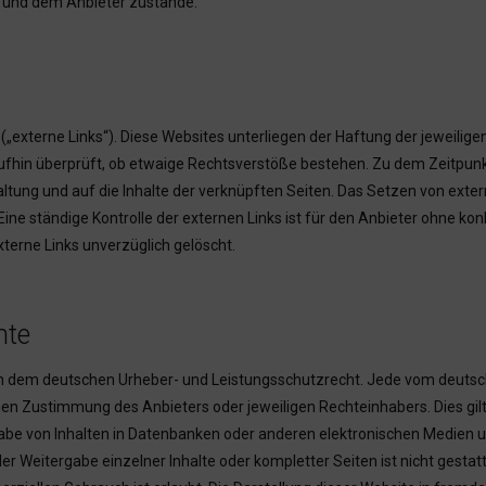
 und dem Anbieter zustande.
„externe Links“). Diese Websites unterliegen der Haftung der jeweiligen
ufhin überprüft, ob etwaige Rechtsverstöße bestehen. Zu dem Zeitpunkt
taltung und auf die Inhalte der verknüpften Seiten. Das Setzen von exter
Eine ständige Kontrolle der externen Links ist für den Anbieter ohne ko
terne Links unverzüglich gelöscht.
hte
egen dem deutschen Urheber- und Leistungsschutzrecht. Jede vom deuts
en Zustimmung des Anbieters oder jeweiligen Rechteinhabers. Dies gilt 
be von Inhalten in Datenbanken oder anderen elektronischen Medien und
r Weitergabe einzelner Inhalte oder kompletter Seiten ist nicht gestatt