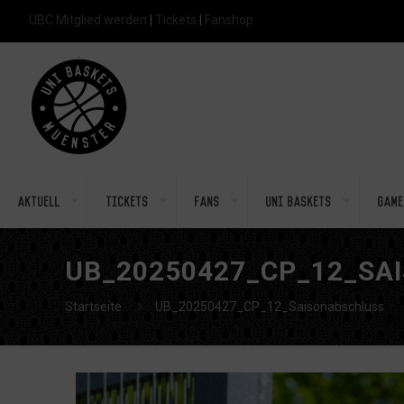
UBC Mitglied werden
|
Tickets
|
Fanshop
Aktuell
Tickets
Fans
Uni Baskets
Game
UB_20250427_CP_12_SA
Startseite
UB_20250427_CP_12_Saisonabschluss