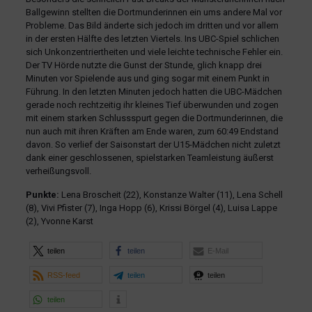
Ballgewinn stellten die Dortmunderinnen ein ums andere Mal vor
Probleme. Das Bild änderte sich jedoch im dritten und vor allem
in der ersten Hälfte des letzten Viertels. Ins UBC-Spiel schlichen
sich Unkonzentriertheiten und viele leichte technische Fehler ein.
Der TV Hörde nutzte die Gunst der Stunde, glich knapp drei
Minuten vor Spielende aus und ging sogar mit einem Punkt in
Führung. In den letzten Minuten jedoch hatten die UBC-Mädchen
gerade noch rechtzeitig ihr kleines Tief überwunden und zogen
mit einem starken Schlussspurt gegen die Dortmunderinnen, die
nun auch mit ihren Kräften am Ende waren, zum 60:49 Endstand
davon. So verlief der Saisonstart der U15-Mädchen nicht zuletzt
dank einer geschlossenen, spielstarken Teamleistung äußerst
verheißungsvoll.
Punkte:
Lena Broscheit (22), Konstanze Walter (11), Lena Schell
(8), Vivi Pfister (7), Inga Hopp (6), Krissi Börgel (4), Luisa Lappe
(2), Yvonne Karst
teilen
teilen
E-Mail
RSS-feed
teilen
teilen
teilen