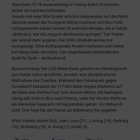
Team beim 97:76-Auswärtssieg in Frintrop keine 24 Stunden
später die nächste Duftmarke.
Gerade mal neun fitte Spieler schickte Kappenstein auf die Platte,
darunter wieder die Youngster Niklas Husmann und Nico Funk.
Letztgenannter bekam wieder 20 wertvolle Minuten, die er nutzte.
„Wahnsinn, wie die Jungs in die Bresche springen.“ Der Trainer
war einmal mehr angetan. Den WWU-Baskets wurde mal
nachgesagt, ohne Aufbauspieler Anselm Hartmann und Center
Kai Hänig seien sie nichts. Den Gegenbeweis liefert Münster
Spiel für Spiel – eindrucksvoll.
Apropos Hänig: Der 2,03-Meter-Riese gehörte am Samstag nicht
zum Kader. Keine sportliche, sondern eine disziplinarische
Maßnahme des Coaches. Während des Pokalspiels gegen
Düsseldorf kassierte der 117-Kilo-Mann wegen Meckerns auf
der Bank sein fünftes Foul. Eine dumme Aktion, mit Nachspiel.
Hänig saß nicht im Bus nach Frintrop, unter der Woche dürfte es
ein klärendes Gespräch mit Kappenstein geben. Vor Mittwoch
nicht. Drei Tage hat der Trainer zur Belohnung frei gegeben.
WWU-Punkte: Martin (24), Jean-Louis (21), J. König (19), Padberg
(12), Woltering (10), A. König (7), Kunel (4).