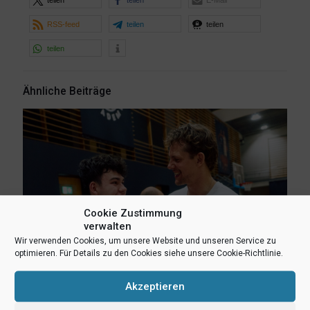
teilen
teilen
E-Mail
RSS-feed
teilen
teilen
teilen
Ähnliche Beiträge
Cookie Zustimmung
verwalten
Wir verwenden Cookies, um unsere Website und unseren Service zu
optimieren. Für Details zu den Cookies siehe unsere Cookie-Richtlinie.
Akzeptieren
6. August 2026
Lukas Freitag, Heikki Humpert und Leonard Dertmann im