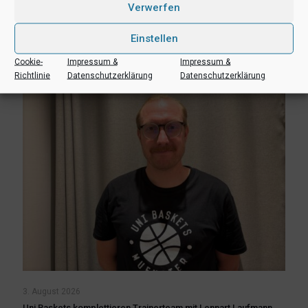
Verwerfen
Aufgebot
Einstellen
Mehr lesen
Cookie-
Impressum &
Impressum &
Richtlinie
Datenschutzerklärung
Datenschutzerklärung
3. August 2026
Uni Baskets komplettieren Trainerteam mit Lennart Laufmann