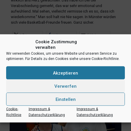
wirklich ans Herz gewachsen. Das habe ich bei der
Verabschiedung gemerkt, das war sehr emotional und
aufwühlend. Mal sehen, vielleicht vermisse ich es so, dass ich
wiederkomme.“ Man soll halt nie Nie sagen. In Münster würden
sich viele Basketball-Freunde freuen. Ganz sicher.
teilen
teilen
E-Mail
Cookie Zustimmung
RSS-feed
teilen
teilen
verwalten
Wir verwenden Cookies, um unsere Website und unseren Service zu
teilen
optimieren. Für Details zu den Cookies siehe unsere Cookie-Richtlinie.
Akzeptieren
Ähnliche Beiträge
Verwerfen
Einstellen
Cookie-
Impressum &
Impressum &
Richtlinie
Datenschutzerklärung
Datenschutzerklärung