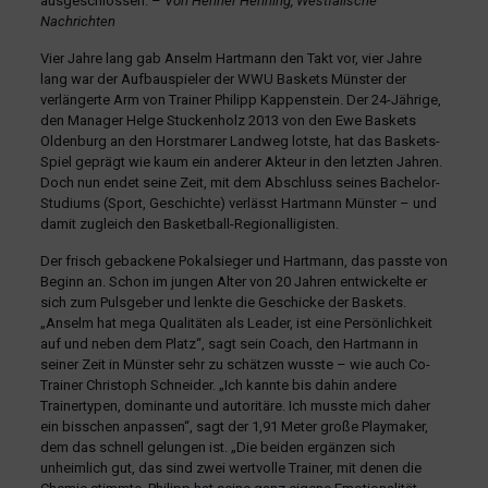
ausgeschlossen. –
Von Henner Henning, Westfälische
Nachrichten
Vier Jahre lang gab Anselm Hartmann den Takt vor, vier Jahre
lang war der Aufbauspieler der WWU Baskets Münster der
verlängerte Arm von Trainer Philipp Kappenstein. Der 24-Jährige,
den Manager Helge Stuckenholz 2013 von den Ewe Baskets
Oldenburg an den Horstmarer Landweg lotste, hat das Baskets-
Spiel geprägt wie kaum ein anderer Akteur in den letzten Jahren.
Doch nun endet seine Zeit, mit dem Abschluss seines Bachelor-
Studiums (Sport, Geschichte) verlässt Hartmann Münster – und
damit zugleich den Basketball-Regionalligisten.
Der frisch gebackene Pokalsieger und Hartmann, das passte von
Beginn an. Schon im jungen Alter von 20 Jahren entwickelte er
sich zum Pulsgeber und lenkte die Geschicke der Baskets.
„Anselm hat mega Qualitäten als Leader, ist eine Persönlichkeit
auf und neben dem Platz“, sagt sein Coach, den Hartmann in
seiner Zeit in Münster sehr zu schätzen wusste – wie auch Co-
Trainer Christoph Schneider. „Ich kannte bis dahin andere
Trainertypen, dominante und autoritäre. Ich musste mich daher
ein bisschen anpassen“, sagt der 1,91 Meter große Playmaker,
dem das schnell gelungen ist. „Die beiden ergänzen sich
unheimlich gut, das sind zwei wertvolle Trainer, mit denen die